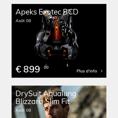
Apeks Exotec BCD
Août 08
€ 899
00
Plus d'info
DrySuit Aqualung
Blizzard Slim Fit
Août 08