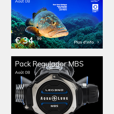
Août 08
€ 34
99
Plus d'info
Pack Regulador MBS
Août 08