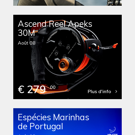
Ascend Reel Apeks
30M
Août 08
€ 279
00
Plus d'info
Espécies Marinhas
de Portugal