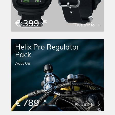
€ 399
00
Plus d'info
Helix Pro Regulator
Pack
Août 08
€ 789
00
Plus d'info