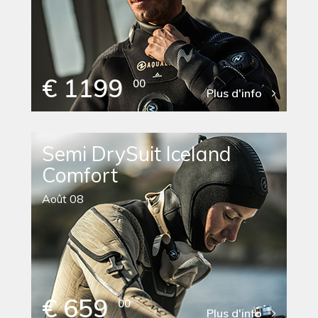
€ 1199
00
Plus d'info
Semi DrySuit Iceland
Comfort
Août 08
€ 659
00
Plus d'info