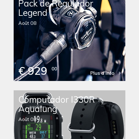
Pack de Regulador
Legend
Août 08
€ 929
00
Plus d'info
Computador I330R
Aqualung
Août 08