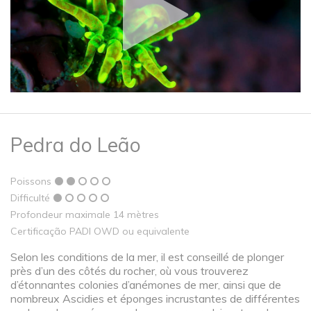
Pedra do Leão
Poissons
Difficulté
Profondeur maximale 14 mètres
Certificação PADI OWD ou equivalente
Selon les conditions de la mer, il est conseillé de plonger
près d’un des côtés du rocher, où vous trouverez
d’étonnantes colonies d’anémones de mer, ainsi que de
nombreux Ascidies et éponges incrustantes de différentes