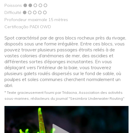
Poissons
Difficulté
Profondeur maximale 15 mètres
Certificação PADI OWD
Spot caractérisé par de gros blocs rocheux près du rivage,
disposés sous une forme irrégulière. Entre ces blocs, vous
pouvez trouver plusieurs passages étroits reliés à de
vastes colonies d’anémones de mer, des ascidies et
différentes sortes d’éponges incrustantes. En vous
déplaçant vers l'intérieur de la baie, vous trouverez
plusieurs galets roulés dispersés sur le fond de sable, où
poulpes et soles communes cherchent normalement un
abri.
* Texte gracieusement fourni par Tridacna, Association des activités
sous-marines, rédacteurs du journal "Sesimbra Underwater Routing"