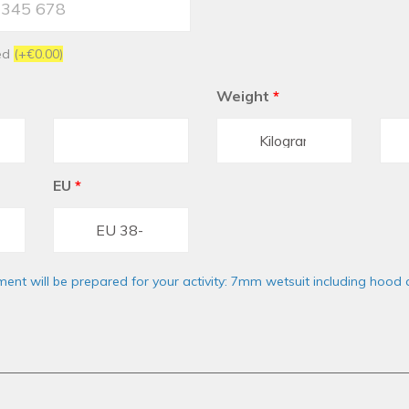
ed
(+€0.00)
Weight
*
EU
*
ent will be prepared for your activity: 7mm wetsuit including hood