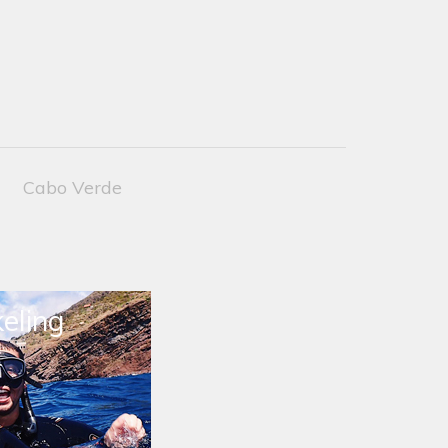
Cabo Verde
eling