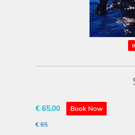
B
€ 65.00
Book Now
€ 65