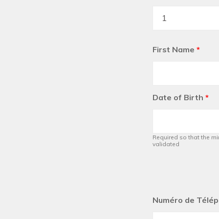
First Name
*
Date of Birth
*
Required so that the min
validated
Numéro de Télé