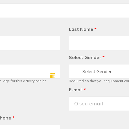
Last Name
*
Select Gender
*
Select Gender
. age for this activity can be
Required so that your equipment ca
E-mail
*
phone
*