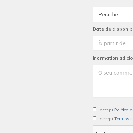
Date de disponibi
Inormation adici
I accept
Política 
I accept
Termos e