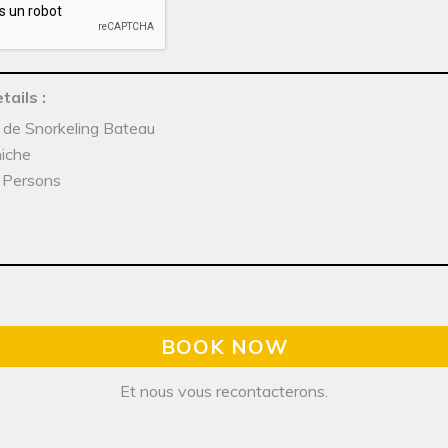
tails
:
e de Snorkeling Bateau
niche
x Persons
BOOK NOW
Et nous vous recontacterons.