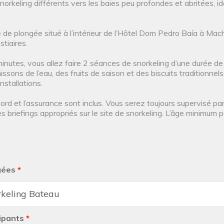
orkeling différents vers les baies peu profondes et abritées, id
de plongée situé à l’intérieur de l’Hôtel Dom Pedro Baía à Mac
stiaires.
nutes, vous allez faire 2 séances de snorkeling d’une durée de
ssons de l’eau, des fruits de saison et des biscuits traditionne
stallations.
 bord et l’assurance sont inclus. Vous serez toujours supervisé p
s briefings appropriés sur le site de snorkeling. L’âge minimum p
gées
*
ipants
*