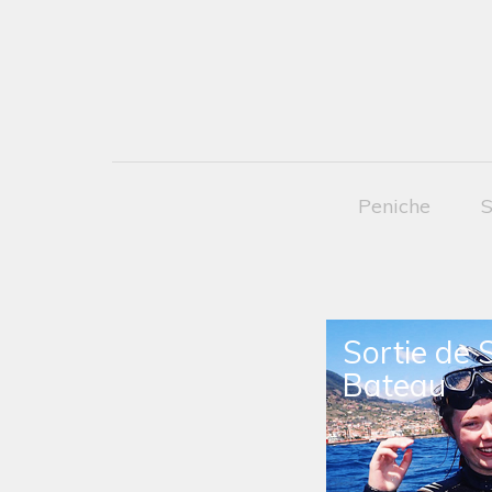
Peniche
S
Sortie de 
Bateau