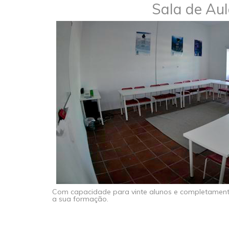
Sala de Au
Com capacidade para vinte alunos e completamente
a sua formação.​