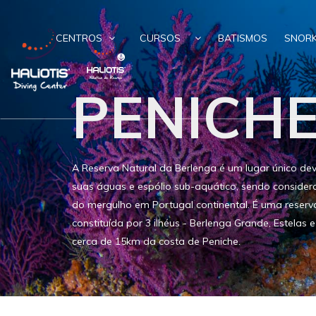
CENTROS
CURSOS
BATISMOS
SNORK
PENICH
A Reserva Natural da Berlenga é um lugar único de
suas águas e espólio sub-aquático, sendo consider
do mergulho em Portugal continental. É uma reser
constituída por 3 ilhéus - Berlenga Grande, Estelas e
cerca de 15km da costa de Peniche.