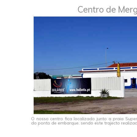
Centro de Mer
O nosso centro fica localizado junto a praia Sup
do ponto de embarque, sendo este trajecto realiza