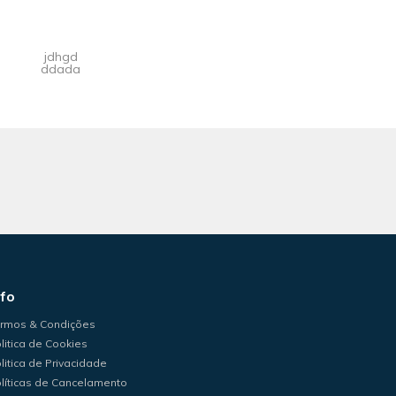
jdhgd
ddada
nfo
rmos & Condições
litica de Cookies
litica de Privacidade
líticas de Cancelamento