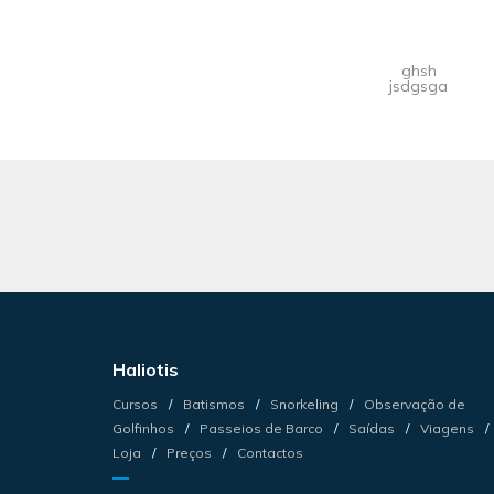
ghsh
jsdgsga
Haliotis
Cursos
Batismos
Snorkeling
Observação de
Golfinhos
Passeios de Barco
Saídas
Viagens
Loja
Preços
Contactos