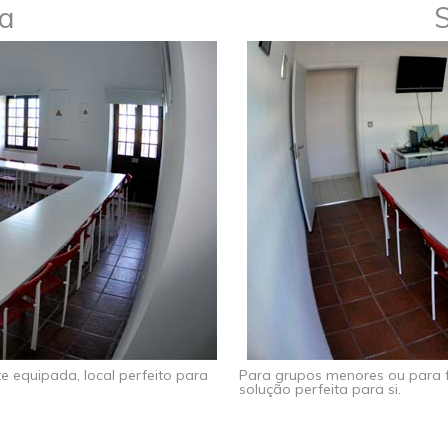
la
S
 equipada, local perfeito para
Para grupos menores ou para f
solução perfeita para si.