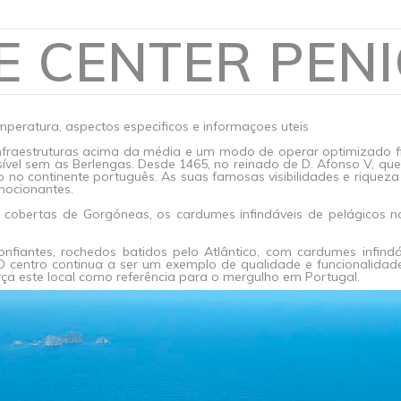
E CENTER PEN
mperatura, aspectos especificos e informaçoes uteis
Infraestruturas acima da média e um modo de operar optimizado f
ível sem as Berlengas. Desde 1465, no reinado de D. Afonso V, qu
o no continente português. As suas famosas visibilidades e rique
mocionantes.
obertas de Gorgóneas, os cardumes infindáveis de pelágicos 
fiantes, rochedos batidos pelo Atlântico, com cardumes infind
 O centro continua a ser um exemplo de qualidade e funcionalida
ça este local como referência para o mergulho em Portugal.​