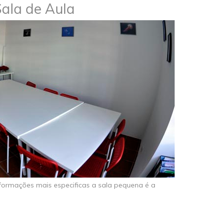
ala de Aula
ormações mais especificas a sala pequena é a