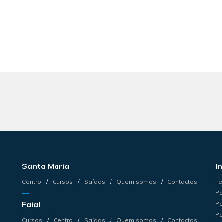
Santa Maria
I
Centro
Cursos
Saídas
Quem somos
Contactos
Te
Po
Faial
Po
Po
Cursos
Centro
Saídas
Quem somos
Contactos