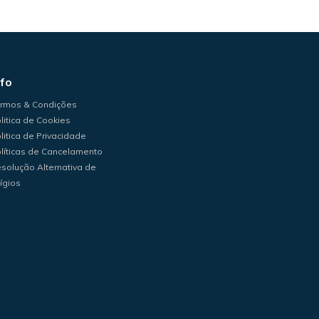
nfo
rmos & Condições
litica de Cookies
litica de Privacidade
líticas de Cancelamento
solução Alternativa de
tígios