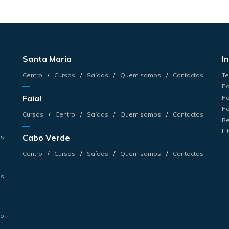
Santa Maria
I
Centro
Cursos
Saídas
Quem somos
Contactos
Te
Po
Faial
Po
Po
Cursos
Centro
Saídas
Quem somos
Contactos
Re
Li
Cabo Verde
os
Centro
Cursos
Saídas
Quem somos
Contactos
os
ro