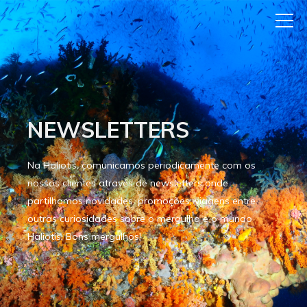
NEWSLETTERS
Na Haliotis, comunicamos periodicamente com os
nossos clientes através de newsletters onde
partilhamos novidades, promoções, viagens entre
outras curiosidades sobre o mergulho e o mundo
Haliotis. Bons mergulhos!