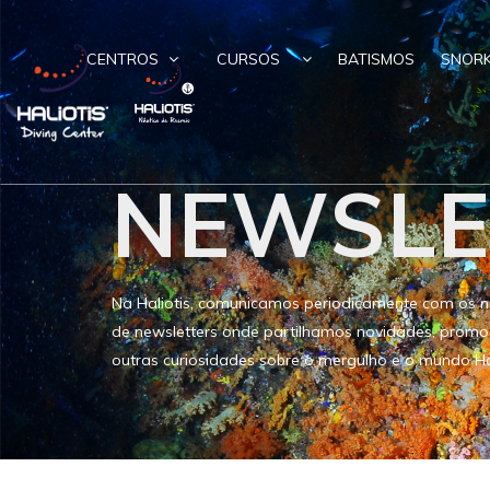
CENTROS
CURSOS
BATISMOS
SNORK
NEWSLE
Na Haliotis, comunicamos periodicamente com os no
de newsletters onde partilhamos novidades, promoç
outras curiosidades sobre o mergulho e o mundo Hal