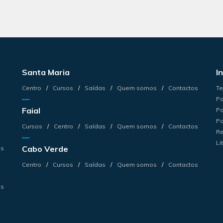
Santa Maria
I
Centro
Cursos
Saídas
Quem somos
Contactos
Te
Po
Faial
Po
Po
Cursos
Centro
Saídas
Quem somos
Contactos
Re
Li
Cabo Verde
os
Centro
Cursos
Saídas
Quem somos
Contactos
os