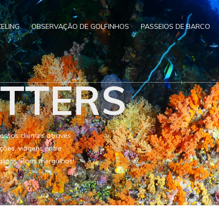
ELING
OBSERVAÇÃO DE GOLFINHOS
PASSEIOS DE BARCO
TTERS
ssos clientes através
ões, viagens entre
iotis. Bons mergulhos!