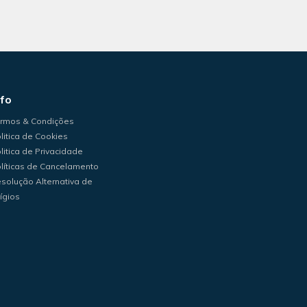
nfo
rmos & Condições
litica de Cookies
litica de Privacidade
líticas de Cancelamento
solução Alternativa de
tígios