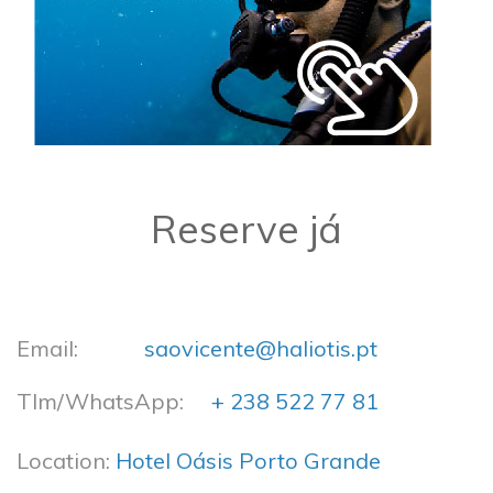
Reserve já
Email:
saovicente@haliotis.pt
Tlm/WhatsApp:​
+ 238 522 77 81
Location:
Hotel Oásis Porto Grande