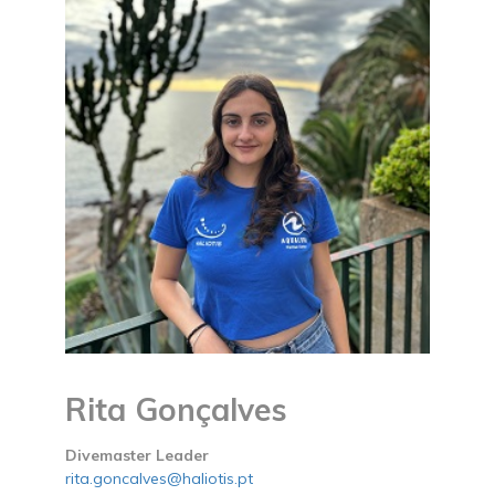
Rita Gonçalves
Divemaster Leader
rita.goncalves@haliotis.pt