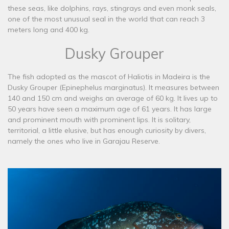
these seas, like dolphins, rays, stingrays and even monk seals,
one of the most unusual seal in the world that can reach 3
meters long and 400 kg.
Dusky Grouper
The fish adopted as the mascot of Haliotis in Madeira is the
Dusky Grouper (Epinephelus marginatus). It measures between
140 and 150 cm and weighs an average of 60 kg. It lives up to
50 years have seen a maximum age of 61 years. It has large
and prominent mouth with prominent lips. It is solitary,
territorial, a little elusive, but has enough curiosity by divers,
namely the ones who live in Garajau Reserve.