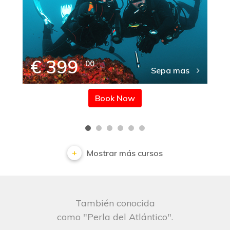
€ 399
00
Sepa mas
Book Now
Mostrar más cursos
También conocida
como "Perla del Atlántico".