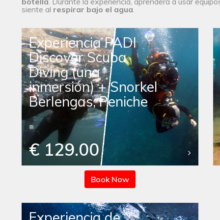
botella
. Durante la experiencia, aprenderá a usar equipo
siente al
respirar bajo el agua
.
Experiencia PADI
Discover Scuba
Diving (una
inmersión) + Snorkel
Berlengas, Peniche
€ 129.00
Book Now
Experiencia de