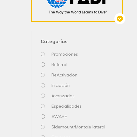
Categorías
Promociones
Referral
ReActivación
Iniciación
Avanzados
Especialidades
AWARE
Sidemount/Montaje lateral