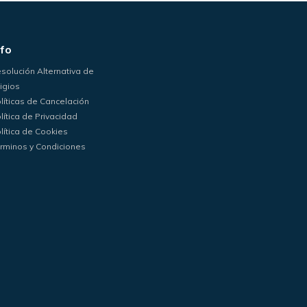
nfo
solución Alternativa de
tigios
líticas de Cancelación
lítica de Privacidad
lítica de Cookies
rminos y Condiciones