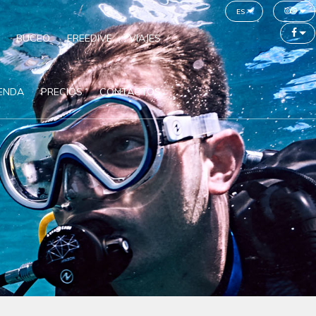
es
BUCEO
FREEDIVE
VIAJES
IENDA
PRECIOS
CONTACTOS