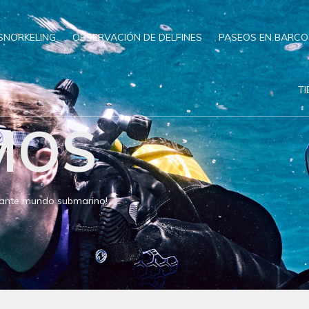
SNORKELING
OBSERVACIÓN DE DELFINES
PASEOS EN BARCO
T
MOS
inante mundo submarino!