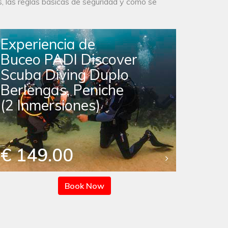
s, las reglas básicas de seguridad y cómo se
Experiencia de
Buceo PADI Discover
Scuba Diving Duplo
Berlengas, Peniche
(2 Inmersiones)
€ 149.00
Book Now