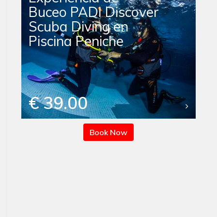
Buceo PADI Discover
Scuba Diving en
Piscina Peniche
€ 39.00
Book Now