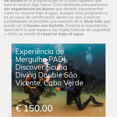
de buceo
es el programa perfecto para aquellos que
buscan probar algo nuevo. Está diseñado para personas
sin experiencia en buceo
que desean experimentar
cómo es respirar bajo el agua. Aunque este programa no
es un curso de certificación, abrirá sus ojos a nuevas
posibilidades al brindarle una muestra de lo
divertido
que
puede ser el
buceo con botella
. Durante la experiencia,
aprenderá a usar equipos, las reglas básicas de seguridad
y cómo se siente al
respirar bajo el agua
.
Experiência de
Mergulho PADI
Discover Scuba
Diving Double São
Vicente, Cabo Verde
€ 150.00