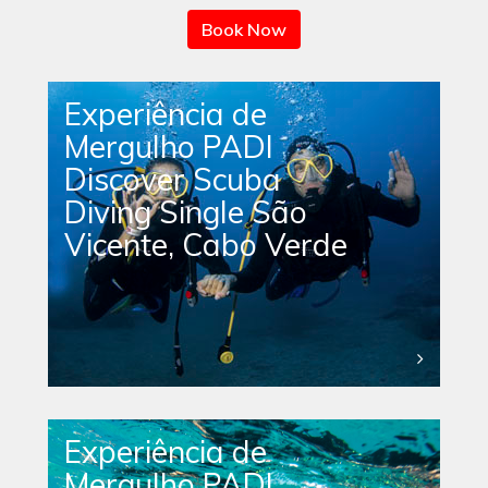
Book Now
Experiência de
Mergulho PADI
Discover Scuba
Diving Single São
Vicente, Cabo Verde
Experiência de
Mergulho PADI