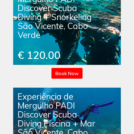
Discover Scuba
Diving + Snorkeling
São Vicente, Cabo
Verde
€ 120.00
Book Now
Experiência de
Mergulho PADI
Discover Scuba
Diving Piscina + Mar
São Vicente, Cabo