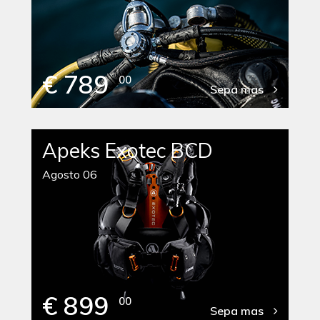
€ 789
00
Sepa mas
Apeks Exotec BCD
Agosto 06
€ 899
00
Sepa mas