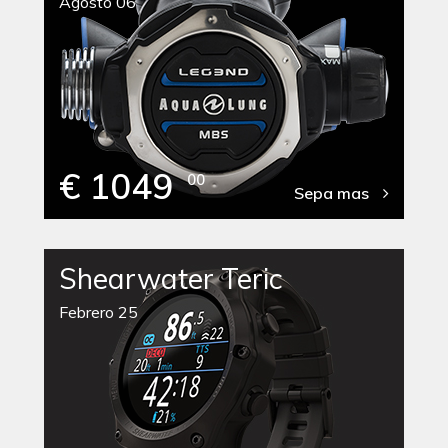
Agosto 06
€ 1049
00
Sepa mas
Shearwater Teric
Febrero 25