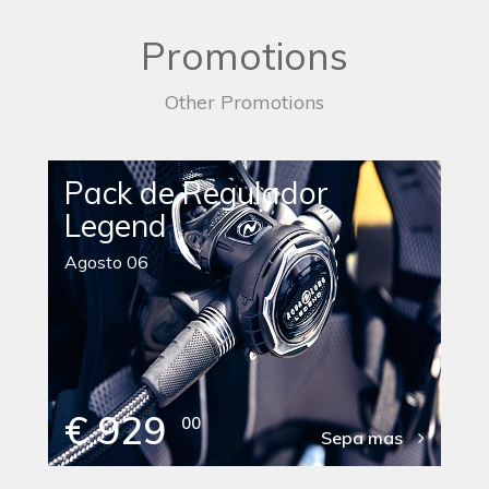
Promotions
Other Promotions
Pack de Regulador
Legend
Agosto 06
€ 929
00
Sepa mas