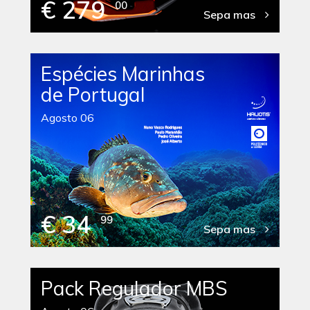
€ 279
00
Sepa mas
Espécies Marinhas
de Portugal
Agosto 06
€ 34
99
Sepa mas
Pack Regulador MBS