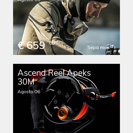
€ 659
00
Sepa mas
Ascend Reel Apeks
30M
Agosto 06