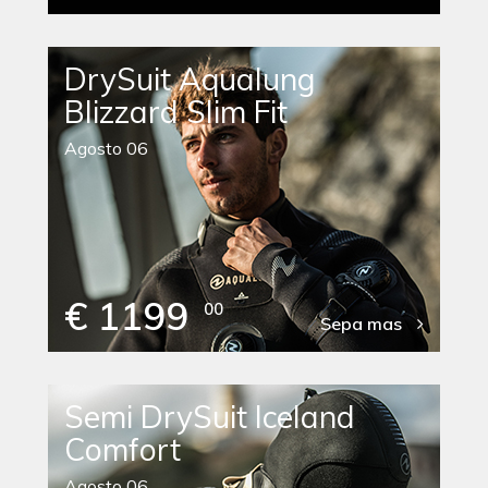
DrySuit Aqualung
Blizzard Slim Fit
Agosto 06
€ 1199
00
Sepa mas
Semi DrySuit Iceland
Comfort
Agosto 06