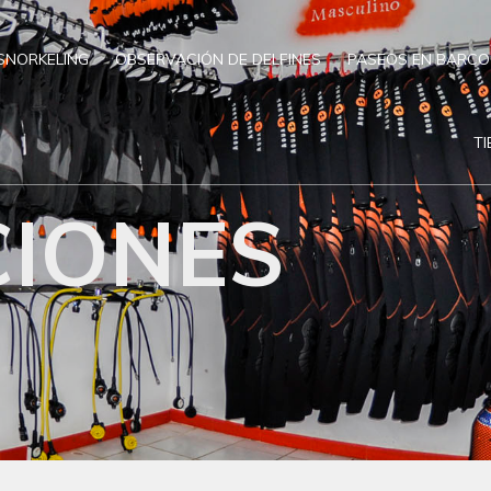
SNORKELING
OBSERVACIÓN DE DELFINES
PASEOS EN BARCO
T
IONES