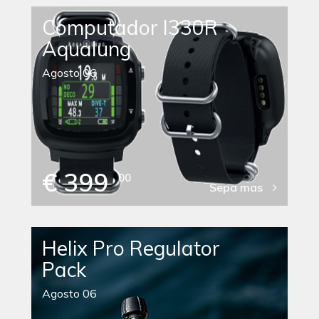
Computador I330R
Aqualung
Agosto 06
€ 399
00
Sepa mas
Helix Pro Regulator
Pack
Agosto 06