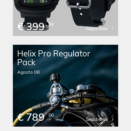
€ 399
00
Sepa mas
Helix Pro Regulator
Pack
Agosto 08
€ 789
00
Sepa mas