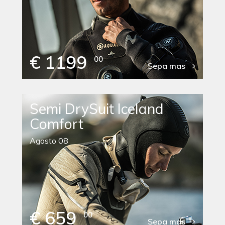
€ 1199
00
Sepa mas
Semi DrySuit Iceland
Comfort
Agosto 08
€ 659
00
Sepa mas