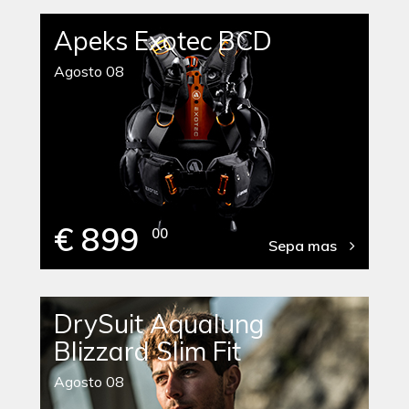
Apeks Exotec BCD
Agosto 08
€ 899
00
Sepa mas
DrySuit Aqualung
Blizzard Slim Fit
Agosto 08