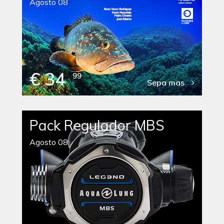
Agosto 08
€ 34
99
Sepa mas
Pack Regulador MBS
Agosto 08