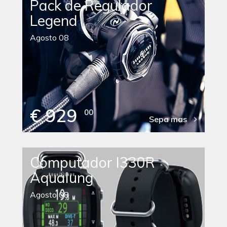
Pack de Regulador
Legend
Agosto 08
€ 929
00
Sepa mas
Computador I330R
Aqualung
Agosto 08