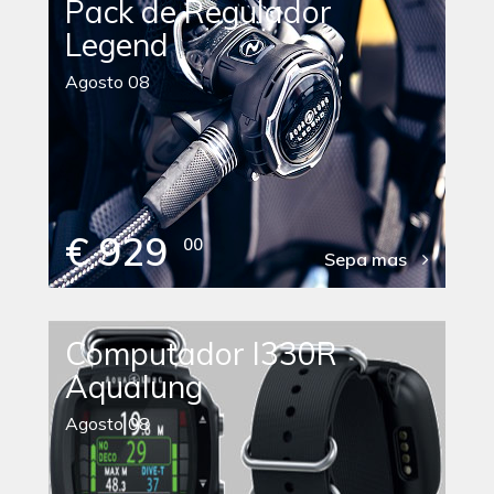
Pack de Regulador
Legend
Agosto 08
€ 929
00
Sepa mas
Computador I330R
Aqualung
Agosto 08