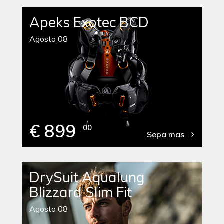
Apeks Exotec BCD
Agosto 08
€ 899
00
Sepa mas
DrySuit Aqualung
Blizzard Slim Fit
Agosto 08