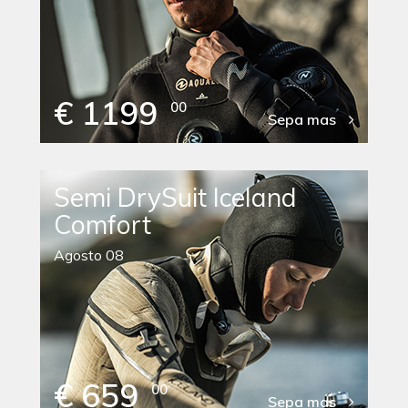
€ 1199
00
Sepa mas
Semi DrySuit Iceland
Comfort
Agosto 08
€ 659
00
Sepa mas