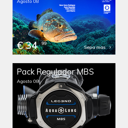
Agosto 08
€ 34
99
Sepa mas
Pack Regulador MBS
Agosto 08