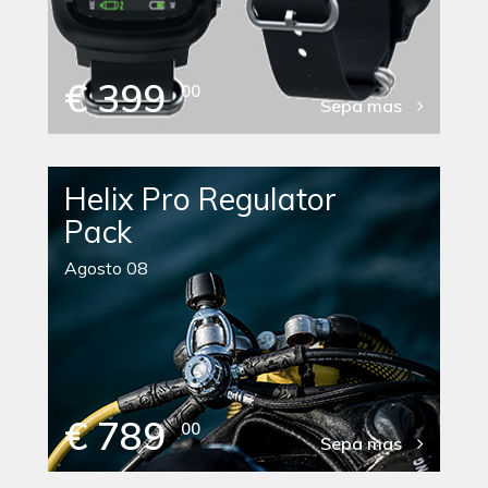
€ 399
00
Sepa mas
Helix Pro Regulator
Pack
Agosto 08
€ 789
00
Sepa mas