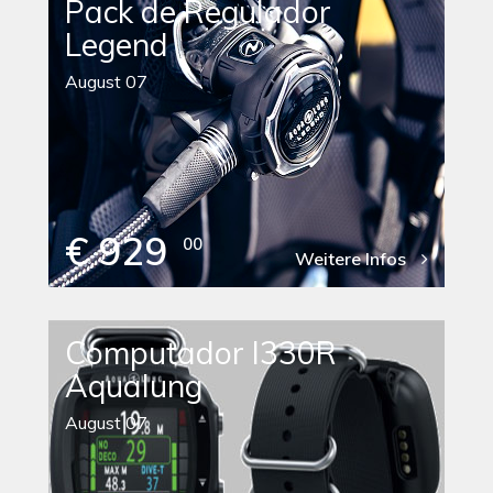
Pack de Regulador
Legend
August 07
€ 929
00
Weitere Infos
Computador I330R
Aqualung
August 07