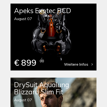
Apeks Exotec BCD
August 07
€ 899
00
Weitere Infos
DrySuit Aqualung
Blizzard Slim Fit
August 07