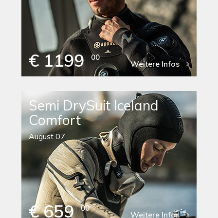
€ 1199
00
Weitere Infos
Semi DrySuit Iceland
Comfort
August 07
€ 659
00
Weitere Infos