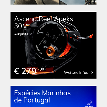
Ascend Reel Apeks
30M
August 07
€ 279
00
Weitere Infos
Espécies Marinhas
de Portugal