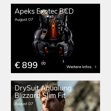
Apeks Exotec BCD
August 07
€ 899
00
Weitere Infos
DrySuit Aqualung
Blizzard Slim Fit
August 07