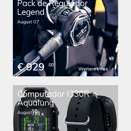
Pack de Regulador
Legend
August 07
€ 929
00
Weitere Infos
Computador I330R
Aqualung
August 07