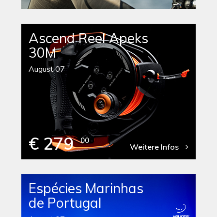
Ascend Reel Apeks
30M
August 07
€ 279
00
Weitere Infos
Espécies Marinhas
de Portugal