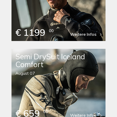
€ 1199
00
Weitere Infos
Semi DrySuit Iceland
Comfort
August 07
€ 659
00
Weitere Infos