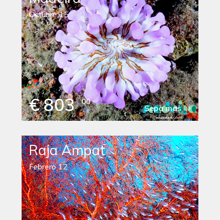
Octubre 15
€ 803
00
Sepa mas
Raja Ampat
Febrero 12