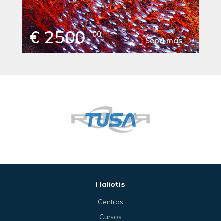
€ 2500
00
Sepa mas
Haliotis
Centros
Cursos