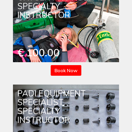
SPECIALTY
INSTRUCTOR
€ 100.00
Book Now
PADI EQUIPMENT
SPECIALIST
SPECIALTY
INSTRUCTOR