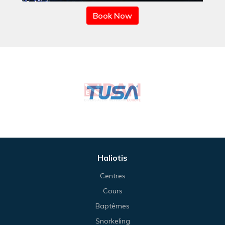
Book Now
Haliotis
Centres
Cours
Baptêmes
Snorkeling