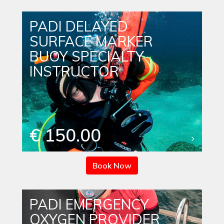
PADI DELAYED
SURFACE MARKER
BUOY SPECIALTY
INSTRUCTOR
€ 150.00
Book Now
PADI EMERGENCY
OXYGEN PROVIDER