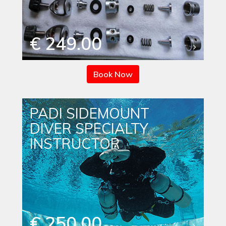
€ 249.00
Book Now
PADI SIDEMOUNT
DIVER SPECIALTY
INSTRUCTOR
€ 250.00