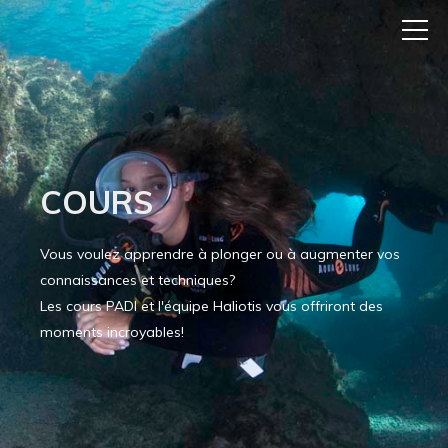
COURS
Vous voulez apprendre à plonger ou à augmenter vos
connaissances et techniques?
Les cours PADI et l'équipe Haliotis vous offriront des
moments incroyables!