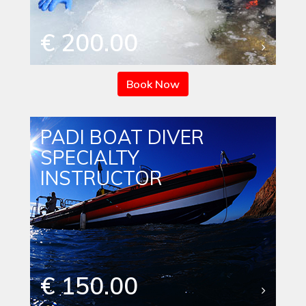
€ 200.00
Book Now
PADI BOAT DIVER
SPECIALTY
INSTRUCTOR
€ 150.00