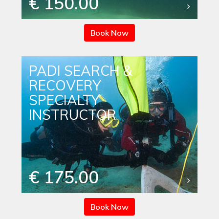
€ 150.00
Book Now
PADI SEARCH &
RECOVERY
SPECIALTY
INSTRUCTOR
€ 175.00
Book Now