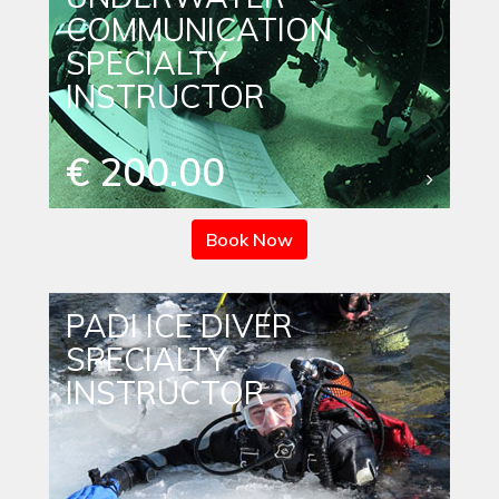
COMMUNICATION
SPECIALTY
INSTRUCTOR
€ 200.00
Book Now
PADI ICE DIVER
SPECIALTY
INSTRUCTOR