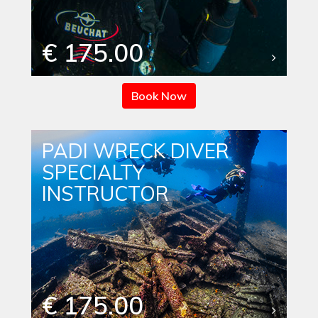
€ 175.00
Book Now
PADI WRECK DIVER
SPECIALTY
INSTRUCTOR
€ 175.00