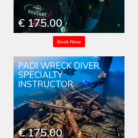
€ 175.00
Book Now
PADI WRECK DIVER
SPECIALTY
INSTRUCTOR
€ 175.00