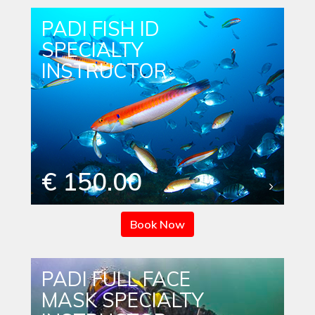
PADI FISH ID
SPECIALTY
INSTRUCTOR
€ 150.00
Book Now
PADI FULL FACE
MASK SPECIALTY