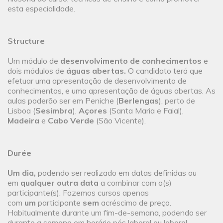
esta especialidade.
Structure
Um módulo de
desenvolvimento de conhecimentos
e
dois módulos de
águas abertas.
O candidato terá que
efetuar uma apresentação de desenvolvimento de
conhecimentos, e uma apresentação de águas abertas. As
aulas poderão ser em Peniche (
Berlengas
), perto de
Lisboa (
Sesimbra
),
Açores
(Santa Maria e Faial),
Madeira
e
Cabo Verde
(São Vicente).
Durée
Um dia,
podendo ser realizado em datas definidas ou
em
qualquer outra data
a combinar com o(s)
participante(s). Fazemos cursos apenas
com
um
participante
sem
acréscimo de preço.
Habitualmente durante um fim-de-semana, podendo ser
durante a semana em horário pós laboral ou laboral.