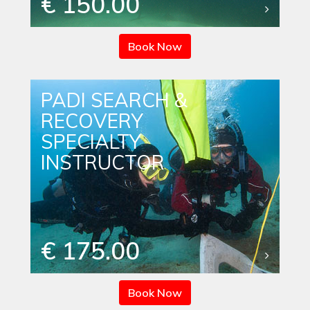
€ 150.00
Book Now
PADI SEARCH &
RECOVERY
SPECIALTY
INSTRUCTOR
€ 175.00
Book Now