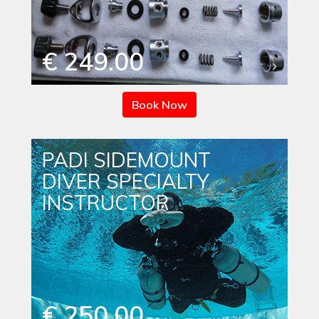
€ 249.00
Book Now
PADI SIDEMOUNT
DIVER SPECIALTY
INSTRUCTOR
€ 250.00