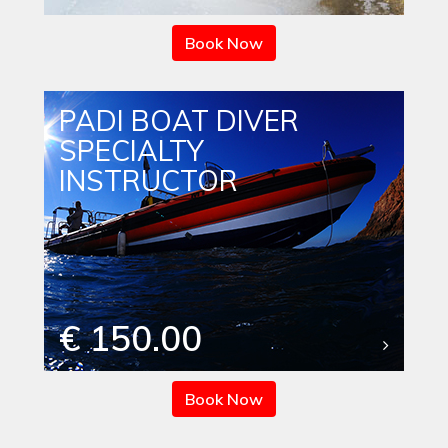
Book Now
PADI BOAT DIVER
SPECIALTY
INSTRUCTOR
€ 150.00
Book Now