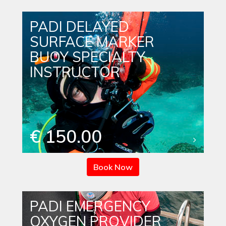
PADI DELAYED
SURFACE MARKER
BUOY SPECIALTY
INSTRUCTOR
€ 150.00
Book Now
PADI EMERGENCY
OXYGEN PROVIDER