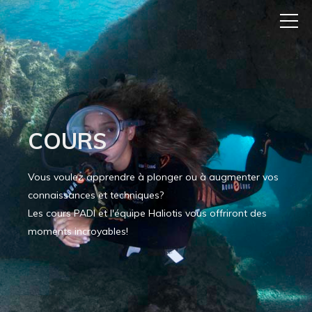
COURS
Vous voulez apprendre à plonger ou à augmenter vos
connaissances et techniques?
Les cours PADI et l'équipe Haliotis vous offriront des
moments incroyables!