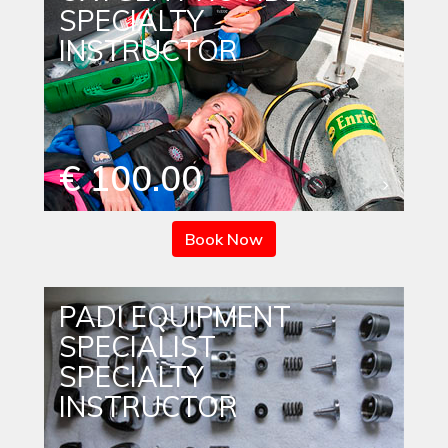
SPECIALTY
INSTRUCTOR
€ 100.00
Book Now
PADI EQUIPMENT
SPECIALIST
SPECIALTY
INSTRUCTOR