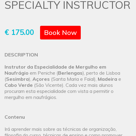
SPECIALTY INSTRUCTOR
€ 175.00
Book Now
DESCRIPTION
Instrutor da Especialidade
de Mergulho em
Naufrágio
em Peniche (
Berlengas
), perto de Lisboa
(
Sesimbra
),
Açores
(Santa Maria e Faial),
Madeira
e
Cabo Verde
(São Vicente). Cada vez mais alunos
procuram esta especialidade com vista a permitir o
mergulho em naufrágios.
Contenu
Irá aprender mais sobre as técnicas de organização,
filosofia do curso, técnicas de ensino e como promover