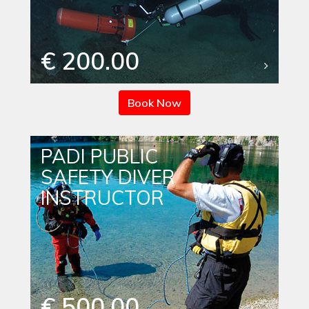
€ 200.00
Book Now
PADI PUBLIC
SAFETY DIVER
INSTRUCTOR
€ 500.00