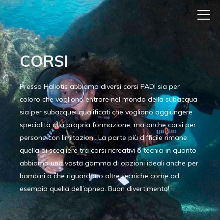
CORSI
Presso Haliotis abbiamo diversi corsi PADI sia per
coloro che vogliono entrare nel mondo della subacqua
sia per subacquei qualificati che vogliono aggiungere
specialità alla propria formazione, ma anche corsi per
persone con limitazioni. La parte più difficile rimane
quella di scegliere tra corsi ricreativi o tecnici in quanto
abbiamo una vasta gamma di opzioni ideali anche per
bambini o che riguardano altre tecniche come ad
esempio quella dell’apnea. Buon divertimento!