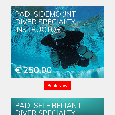
PADI SIDEMOUNT
DIVER SPECIALTY
INSTRUCTOR
€ 250.00
Book Now
PADI SELF RELIANT
DIVER SPECIALTY