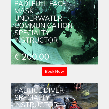
PADI FULL FACE
MASK
UNDERWATER
COMMUNICATION
SPECIALTY
INSTRUCTOR
€ 200.00
Book Now
PADI ICE DIVER
SPECIALTY
INSTRUCTOR