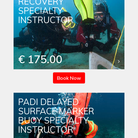
RECOVERY
SPECIALTY
INSTRUCTOR
€ 175.00
Book Now
PADI DELAYED
SURFACE MARKER
BUOY SPECIALTY
INSTRUCTOR