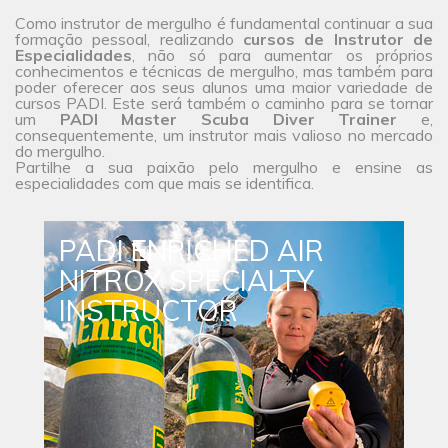
Como instrutor de mergulho é fundamental continuar a sua
formação pessoal, realizando
cursos de Instrutor de
Especialidades
, não só para aumentar os próprios
conhecimentos e técnicas de mergulho, mas também para
poder oferecer aos seus alunos uma maior
variedade de
cursos
PADI. Este será também o caminho para se tornar
um
PADI Master Scuba Diver Trainer
e,
consequentemente, um instrutor mais valioso no mercado
do mergulho.
Partilhe a sua paixão pelo mergulho e ensine as
especialidades com que mais se identifica.
PADI ENRICHED AIR
NITROX SPECIALTY
INSTRUCTOR