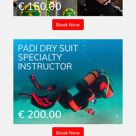
€ 150.00
Book Now
PADI DRY SUIT
SPECIALTY
INSTRUCTOR
€ 200.00
Book Now