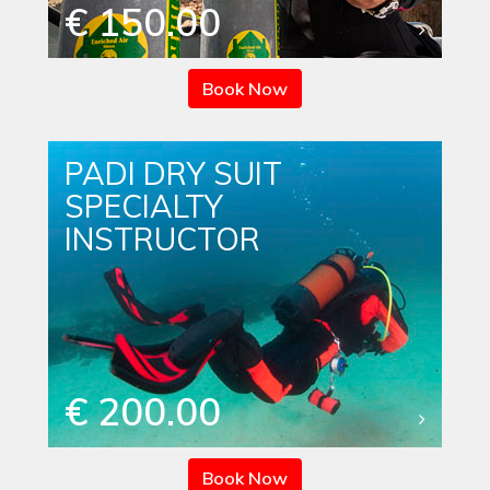
€ 150.00
Book Now
PADI DRY SUIT
SPECIALTY
INSTRUCTOR
€ 200.00
Book Now