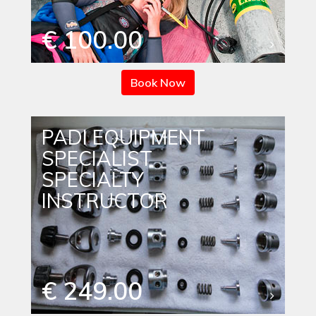
€ 100.00
Book Now
PADI EQUIPMENT
SPECIALIST
SPECIALTY
INSTRUCTOR
€ 249.00