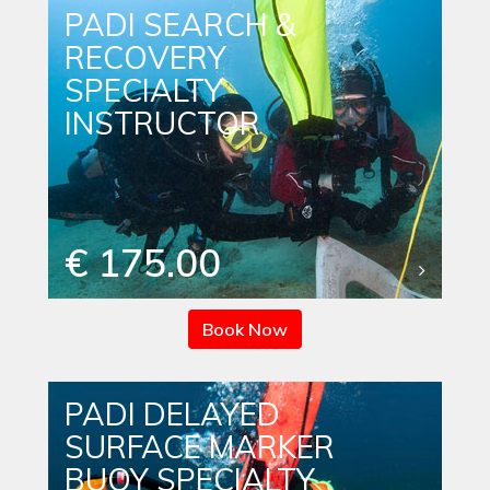
PADI SEARCH &
RECOVERY
SPECIALTY
INSTRUCTOR
€ 175.00
Book Now
PADI DELAYED
SURFACE MARKER
BUOY SPECIALTY