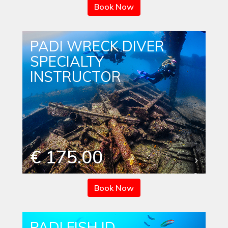
Book Now
PADI WRECK DIVER
SPECIALTY
INSTRUCTOR
€ 175.00
Book Now
PADI FISH ID