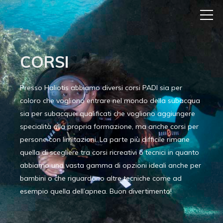
CORSI
Presso Haliotis abbiamo diversi corsi PADI sia per
coloro che vogliono entrare nel mondo della subacqua
sia per subacquei qualificati che vogliono aggiungere
specialità alla propria formazione, ma anche corsi per
persone con limitazioni. La parte più difficile rimane
quella di scegliere tra corsi ricreativi o tecnici in quanto
abbiamo una vasta gamma di opzioni ideali anche per
bambini o che riguardano altre tecniche come ad
esempio quella dell’apnea. Buon divertimento!