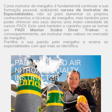
Como instrutor de mergulho é fundamental continuar a sua
formação pessoal, realizando
cursos de Instrutor de
Especialidades
, não só para aumentar os próprios
conhecimentos e técnicas de mergulho, mas também para
poder oferecer aos seus alunos uma maior
variedade de
cursos
PADI. Este será também o caminho para se tornar
um
PADI Master Scuba Diver Trainer
e,
consequentemente, um instrutor mais valioso no mercado
do mergulho.
Partilhe a sua paixão pelo mergulho e ensine as
especialidades com que mais se identifica.
PADI ENRICHED AIR
NITROX SPECIALTY
INSTRUCTOR