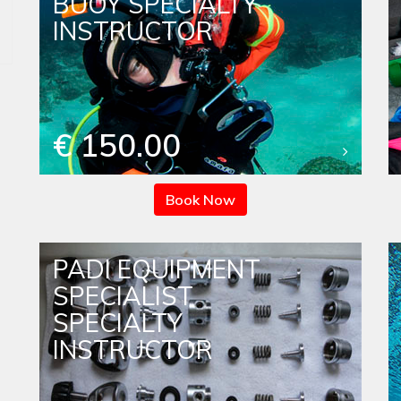
BUOY SPECIALTY
INSTRUCTOR
€ 150.00
Book Now
PADI EQUIPMENT
SPECIALIST
SPECIALTY
INSTRUCTOR