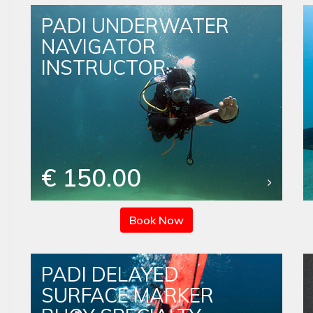
PADI UNDERWATER
NAVIGATOR
INSTRUCTOR
€ 150.00
Book Now
PADI DELAYED
SURFACE MARKER