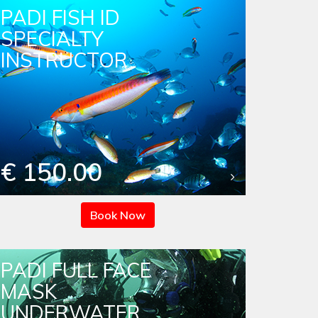
PADI FISH ID
SPECIALTY
INSTRUCTOR
€ 150.00
Book Now
PADI FULL FACE
MASK
UNDERWATER