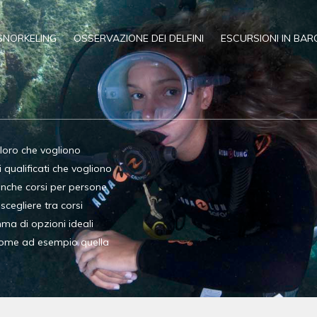
SNORKELING
OSSERVAZIONE DEI DELFINI
ESCURSIONI IN BAR
oloro che vogliono
qualificati che vogliono
anche corsi per persone
 scegliere tra corsi
ma di opzioni ideali
 come ad esempio quella