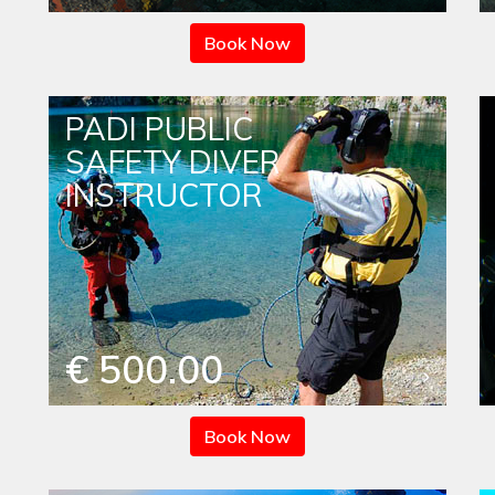
Book Now
PADI PUBLIC
SAFETY DIVER
INSTRUCTOR
€ 500.00
Book Now