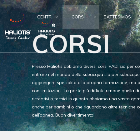
CENTRI
CORSI
BATTESIMOS
CORSI
Presso Haliotis abbiamo diversi corsi PADI sia per c
entrare nel mondo della subacqua sia per subacquei 
aggiungere specialità alla propria formazione, ma 
con limitazioni. La parte più difficile rimane quella di
ricreativi o tecnici in quanto abbiamo una vasta gam
anche per bambini o che riguardano altre tecniche
dell’apnea. Buon divertimento!