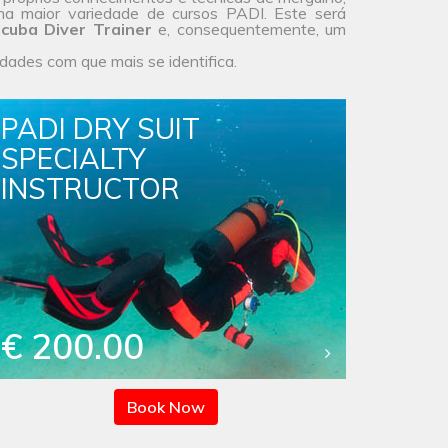
ma maior
variedade de cursos
PADI. Este será
cuba Diver Trainer
e, consequentemente, um
idades com que mais se identifica.
PADI DRY SUIT
SPECIALTY
INSTRUCTOR
€ 200.00
Book Now