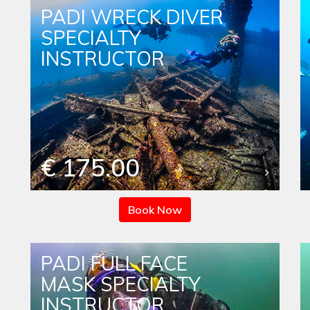
PADI WRECK DIVER
SPECIALTY
INSTRUCTOR
€ 175.00
Book Now
PADI FULL FACE
MASK SPECIALTY
INSTRUCTOR