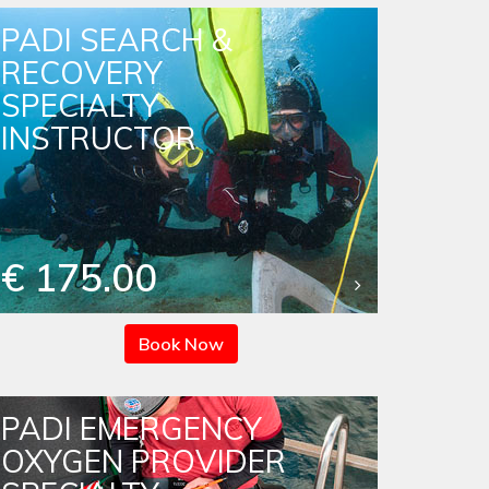
PADI SEARCH &
RECOVERY
SPECIALTY
INSTRUCTOR
€ 175.00
Book Now
PADI EMERGENCY
OXYGEN PROVIDER