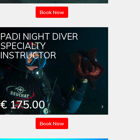
Book Now
PADI NIGHT DIVER
SPECIALTY
INSTRUCTOR
€ 175.00
Book Now