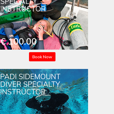
SPECIALTY
INSTRUCTOR
€ 100.00
Book Now
PADI SIDEMOUNT
DIVER SPECIALTY
INSTRUCTOR