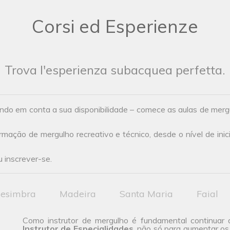
Corsi ed Esperienze
Trova l'esperienza subacquea perfetta.
ndo em conta a sua disponibilidade – comece as aulas de mer
ação de mergulho recreativo e técnico, desde o nível de inic
 inscrever-se.
esimbra
Madeira
Santa Maria
Faial
Como instrutor de mergulho é fundamental continuar 
Instrutor de Especialidades
, não só para aumentar os