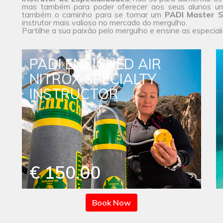
mas também para poder oferecer aos seus alunos u
também o caminho para se tornar um
PADI Master S
instrutor mais valioso no mercado do mergulho.
Partilhe a sua paixão pelo mergulho e ensine as especial
PADI ENRICHED AIR
NITROX SPECIALTY
INSTRUCTOR
€ 150.00
Book Now