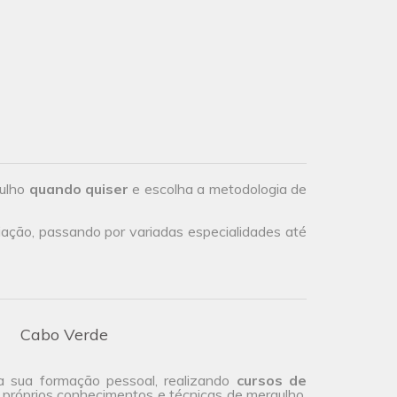
gulho
quando quiser
e escolha a metodologia de
iação, passando por variadas especialidades até
Cabo Verde
a sua formação pessoal, realizando
cursos de
 próprios conhecimentos e técnicas de mergulho,