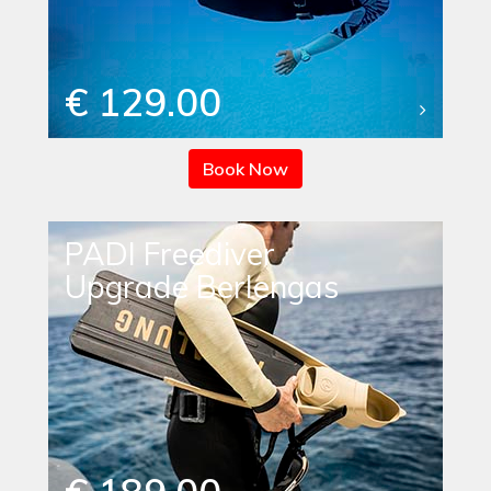
€ 129.00
Book Now
PADI Freediver
Upgrade Berlengas