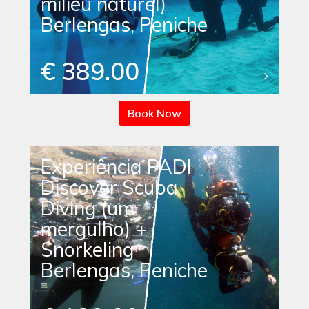
milieu naturel)
Berlengas, Peniche
€ 389.00
Book Now
Experiência PADI
Discover Scuba
Diving (um
mergulho) +
Snorkeling
Berlengas, Peniche