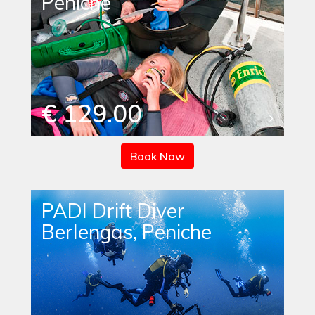
Peniche
€ 129.00
Book Now
PADI Drift Diver
Berlengas, Peniche