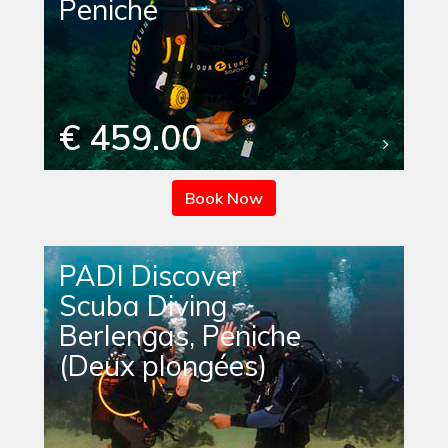
Peniche
€ 459.00
Book Now
PADI Discover
Scuba Diving
Berlengas, Peniche
(Deux plongées)