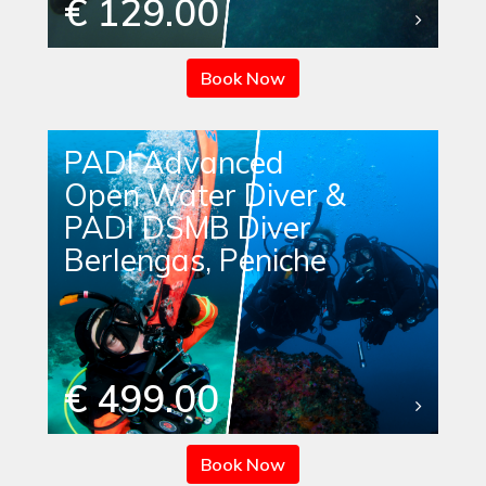
€ 129.00
Book Now
PADI Advanced
Open Water Diver &
PADI DSMB Diver
Berlengas, Peniche
€ 499.00
Book Now