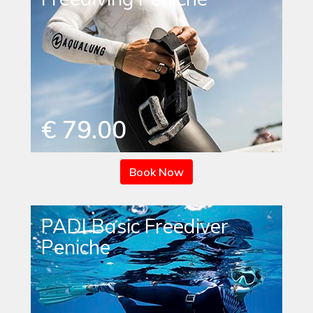
€ 79.00
Book Now
PADI Basic Freediver
Peniche