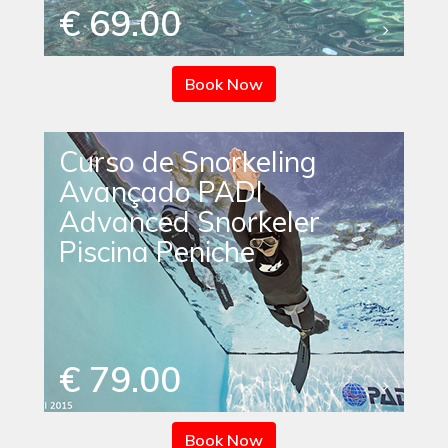
€ 69.00
Book Now
Curso de Snorkeling
Avançado PADI
Advanced Snorkeler
Piscina Peniche
€ 79.00
Book Now