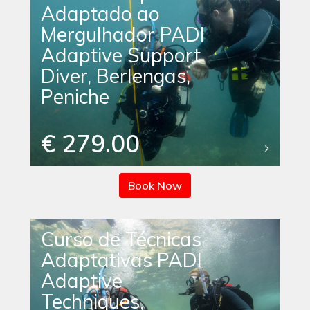
Adaptado ao
Mergulhador PADI
Adaptive Support
Diver, Berlengas,
Peniche
€ 279.00
Book Now
Curso de Técnicas
Adaptativas PADI
Adaptive
Techniques,