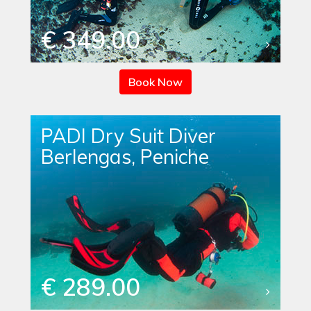
€ 349.00
Book Now
PADI Dry Suit Diver
Berlengas, Peniche
€ 289.00