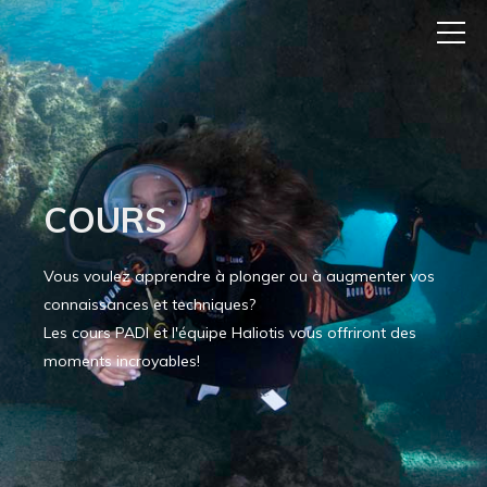
COURS
Vous voulez apprendre à plonger ou à augmenter vos
connaissances et techniques?
Les cours PADI et l'équipe Haliotis vous offriront des
moments incroyables!