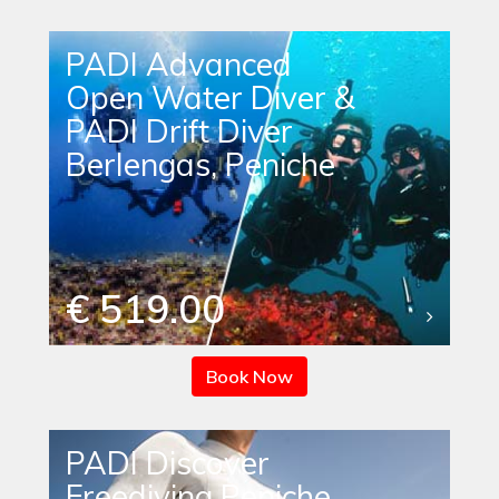
PADI Advanced
Open Water Diver &
PADI Drift Diver
Berlengas, Peniche
€ 519.00
Book Now
PADI Discover
Freediving Peniche