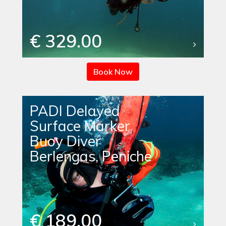
€ 329.00
Book Now
PADI Delayed
Surface Marker
Buoy Diver
Berlengas, Peniche
€ 189.00