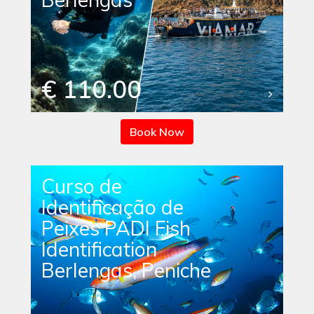
€ 110.00
Book Now
Curso de
Identificação de
Peixes PADI Fish
Identification
Berlengas, Peniche