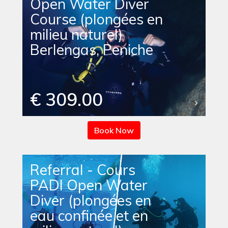
Open Water Diver
Course (plongées en
milieu naturel)
Berlengas, Peniche
€ 309.00
Book Now
Referral - Cours
PADI Open Water
Diver (plongées en
eau confinée et en