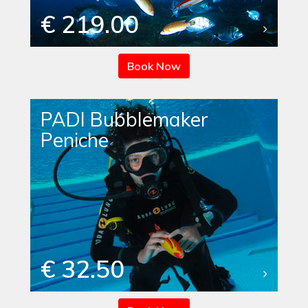
€ 219.00
Book Now
PADI Bubblemaker
Peniche
€ 32.50