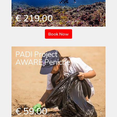
€ 219.00
Book Now
PADI Project
AWARE Peniche
€ 59.00