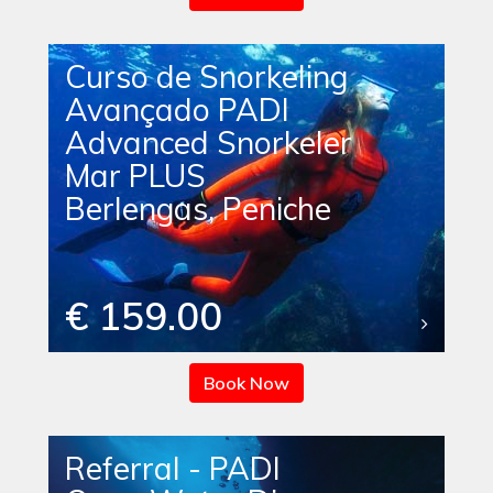
Curso de Snorkeling
Avançado PADI
Advanced Snorkeler
Mar PLUS
Berlengas, Peniche
€ 159.00
Book Now
Referral - PADI