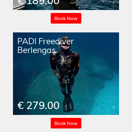
€ 189.00
Book Now
PADI Freediver
Berlengas
€ 279.00
Book Now