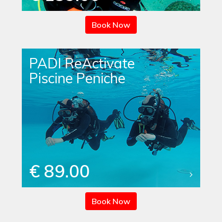
Book Now
PADI ReActivate
Piscine Peniche
€ 89.00
Book Now