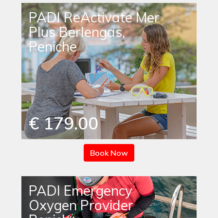
PADI ReActivate Mer
Plus Berlengas,
Peniche
€ 179.00
Book Now
PADI Emergency
Oxygen Provider