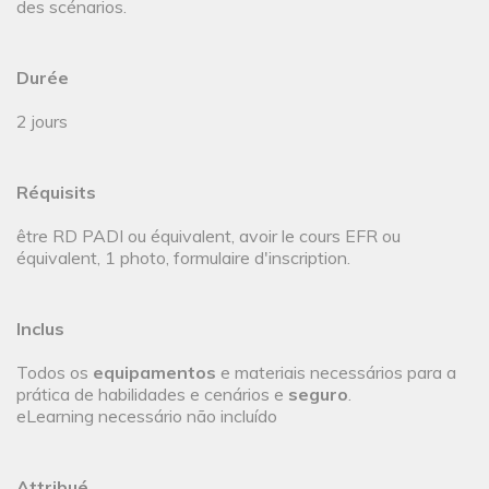
des scénarios.
Durée
2 jours
Réquisits
être RD PADI ou équivalent, avoir le cours EFR ou
équivalent, 1 photo, formulaire d'inscription.
Inclus
Todos os
equipamentos
e materiais necessários para a
prática de habilidades e cenários e
seguro
.
eLearning necessário não incluído
Attribué