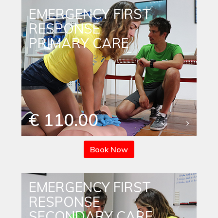
EMERGENCY FIRST
RESPONSE
PRIMARY CARE
€ 110.00
Book Now
EMERGENCY FIRST
RESPONSE
SECONDARY CARE