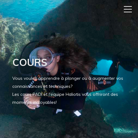
COURS
Vous voulez apprendre à plonger ou à augmenter vos
connaissances et techniques?
Les cours PADI et l'équipe Haliotis vous offriront des
moments incroyables!