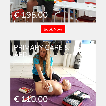
€ 195.00
Book Now
PRIMARY CARE &
AED
€ 110.00