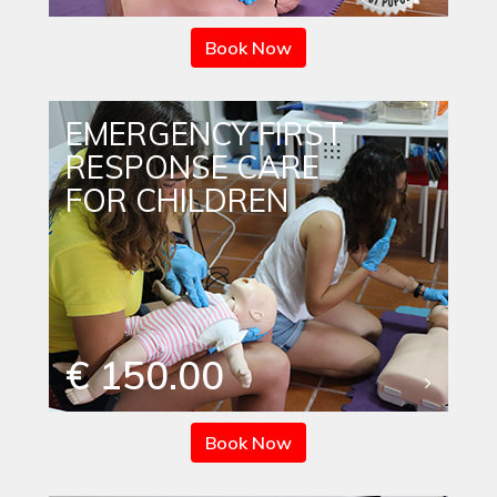
Book Now
EMERGENCY FIRST
RESPONSE CARE
FOR CHILDREN
€ 150.00
Book Now