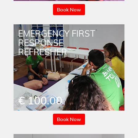
Book Now
EMERGENCY FIRST
RESPONSE
REFRESHER
€ 100.00
Book Now