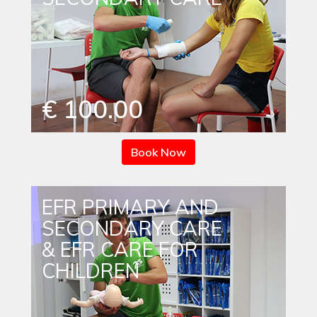
€ 100.00
Book Now
EFR PRIMARY AND
SECONDARY CARE
& EFR CARE FOR
CHILDREN