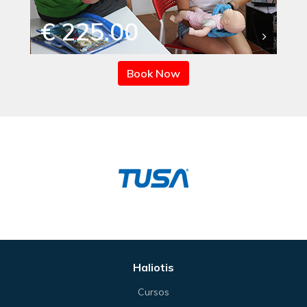
€ 225.00
Book Now
Haliotis
Cursos