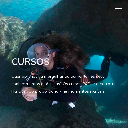
CURSOS
Quer aprender a mergulhar ou aumentar os seus
conhecimentos e técnicas? Os cursos PADI e a equipa
Haliotis irão proporcionar-lhe momentos incríveis!