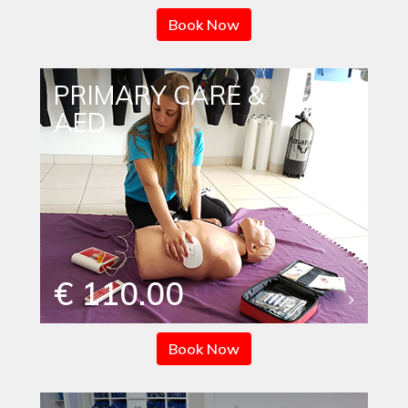
Book Now
PRIMARY CARE &
AED
€ 110.00
Book Now