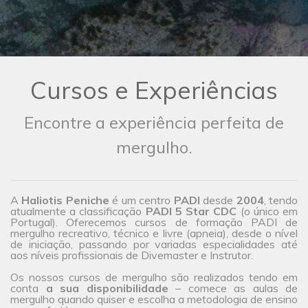
Cursos e Experiências
Encontre a experiência perfeita de
mergulho.
A
Haliotis Peniche
é um centro
PADI
desde
2004
, tendo
atualmente a classificação
PADI 5 Star CDC
(o único em
Portugal). Oferecemos cursos de formação PADI de
mergulho recreativo, técnico e livre (apneia), desde o nível
de iniciação, passando por variadas especialidades até
aos níveis profissionais de Divemaster e Instrutor.
Os nossos cursos de mergulho são realizados tendo em
conta
a sua disponibilidade
– comece as aulas de
mergulho quando quiser e escolha a metodologia de ensino