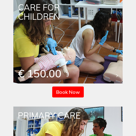
CARE FOR
CHILDREN
€ 150.00
Book Now
PRIMARY CARE