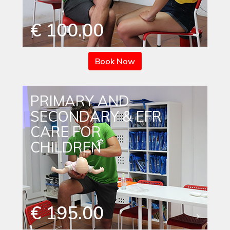
€ 100.00
Book Now
PRIMARY AND
SECONDARY & EFR
CARE FOR
CHILDREN
€ 195.00