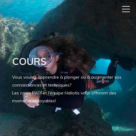
COURS
Vous voulez apprendre à plonger ou à augmenter vos
connaissances et techniques?
Les cours PADI et l'équipe Haliotis vous offriront des
moments incroyables!