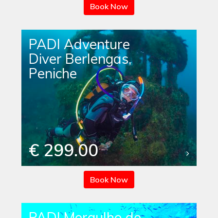
Book Now
PADI Adventure
Diver Berlengas,
Peniche
€ 299.00
Book Now
PADI Mergulho de