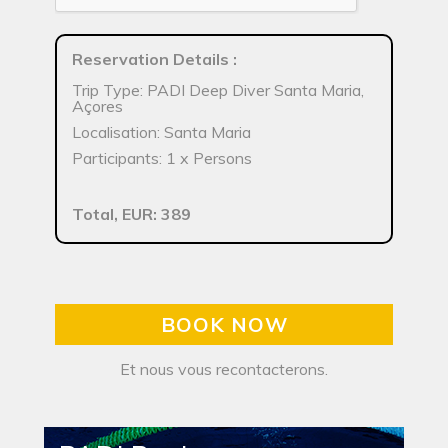
Reservation Details
:
Trip Type: PADI Deep Diver Santa Maria,
Açores
Localisation: Santa Maria
Participants: 1 x Persons
Total, EUR: 389
BOOK NOW
Et nous vous recontacterons.