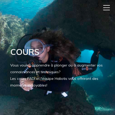
COURS
Vous voulez apprendre à plonger ou à augmenter vos
connaissances et techniques?
Les cours PADI et l'équipe Haliotis vous offriront des
moments incroyables!