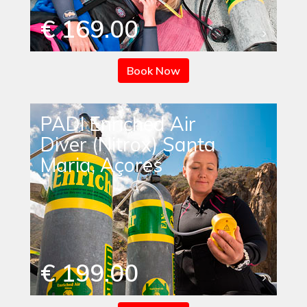
€ 169.00
Book Now
PADI Enriched Air
Diver (Nitrox) Santa
Maria, Açores
€ 199.00