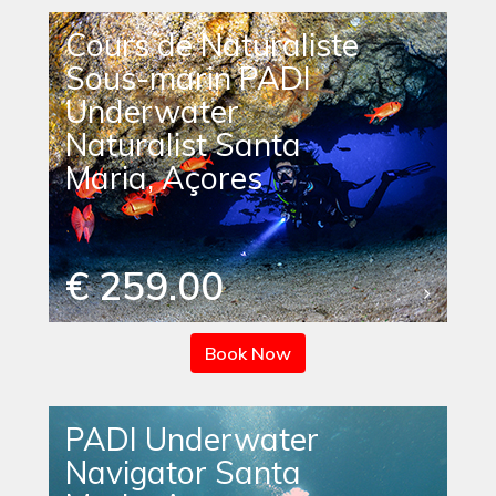
Cours de Naturaliste
Sous-marin PADI
Underwater
Naturalist Santa
Maria, Açores
€ 259.00
Book Now
PADI Underwater
Navigator Santa