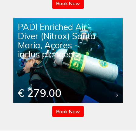
Book Now
PADI Enriched Air
Diver (Nitrox) Santa
Maria, Açores -
inclus plongées
€ 279.00
Book Now