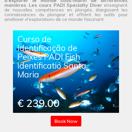
d'explorer le monde sous-marin de différentes
manières
.
Les cours PADI Specialty Diver
enseignent
de nouvelles compétences en plongée, élargissent les
connaissances du plongeur et offrent les outils pour
améliorer «l'exploration» de ce monde fascinant.
Curso de
Identificação de
Peixes PADI Fish
Identificatio Santa
Maria
€ 239.00
Book Now