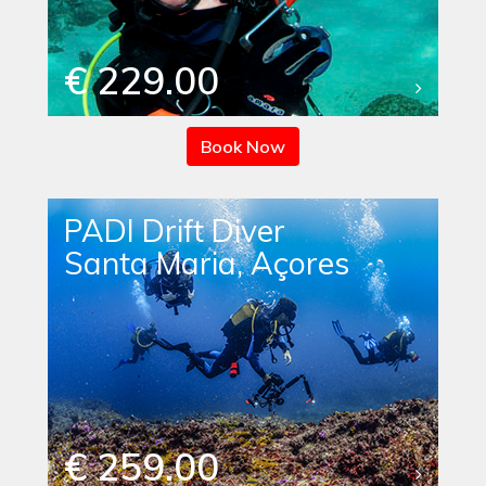
€ 229.00
Book Now
PADI Drift Diver
Santa Maria, Açores
€ 259.00