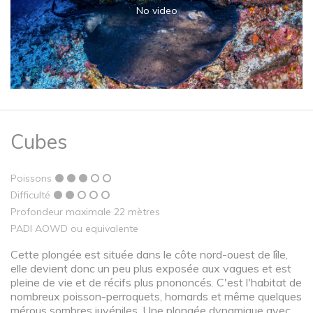
No video
Cubes
Poissons
Difficulté
Profondeur maximale 22 mètres
PADI AOWD ou equivalente
Cette plongée est située dans le côte nord-ouest de lîle,
elle devient donc un peu plus exposée aux vagues et est
pleine de vie et de récifs plus pnononcés. C'est l'habitat de
nombreux poisson-perroquets, homards et même quelques
mérous sombres juvéniles. Une plongée dynamique avec