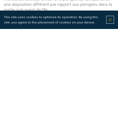
une disposition différent par rapport aux plongées dans la
partie sud-ouest de l'île.
This site uses cookies to optimize its operation. By using this
site, you agree to the placement of cookies on your device.
No video
Pontão da Macro
Poissons
Difficulté