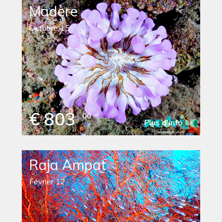
Madère
Octobre 15
€ 803
00
Plus d'info
Raja Ampat
Février 12