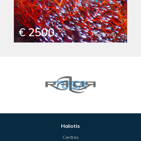
€ 2500
00
Plus d'info
Haliotis
Centres