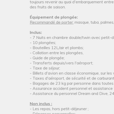
toujours revenir au quai d'embarquement entre l
des fruits de saison.
Équipement de plongée:
Recommandé de porter:
masque, tuba, palmes,
Inclus:
- 7 Nuits en chambre double/twin avec petit-d
- 10 plongées;
- Bouteilles 12L/air et plombs;
- Collation entre les plongées,
- Guide de plongée;
- Transferts depuis/vers l'aéroport;
- Taxe de séjour;
- Billets d'avion en classe économique, sur le
- Taxes d'aéroport, de sécurité et de carburan
- Bagages de 23 kg par personne dans toutes 
- Assurance accident personnel et assistance
- Assistance du personnel Dream and Dive, 24
Non inclus :
- Les repas, hors petit-déjeuner ;
- Dépenses personnelles;