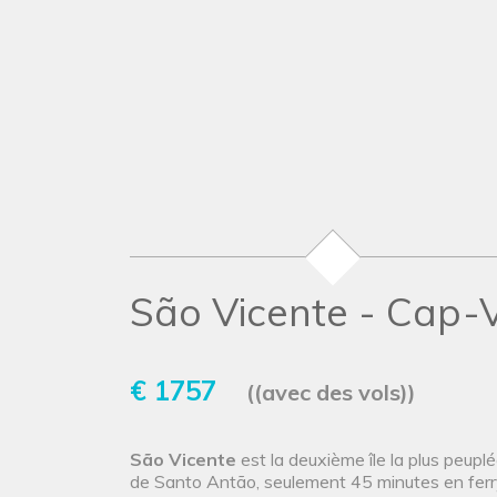
São Vicente - Cap-
€ 1757
((avec des vols))
São Vicente
est la deuxième île la plus peupl
de Santo Antão, seulement 45 minutes en ferry. L