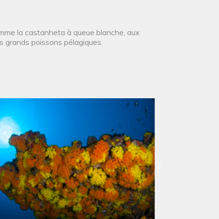
mme la castanheta à queue blanche, aux
es grands poissons pélagiques.