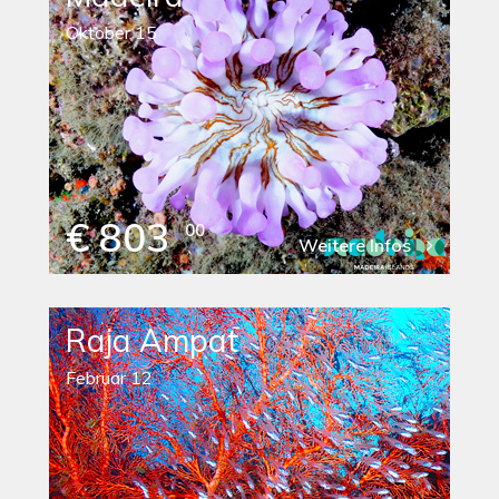
Oktober 15
€ 803
00
Weitere Infos
Raja Ampat
Februar 12