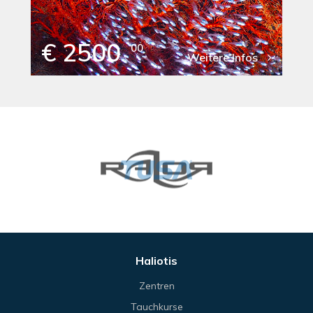
€ 2500
00
Weitere Infos
Haliotis
Zentren
Tauchkurse