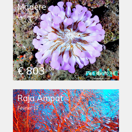
Madère
Octobre 15
€ 803
00
Plus d'info
Raja Ampat
Février 12