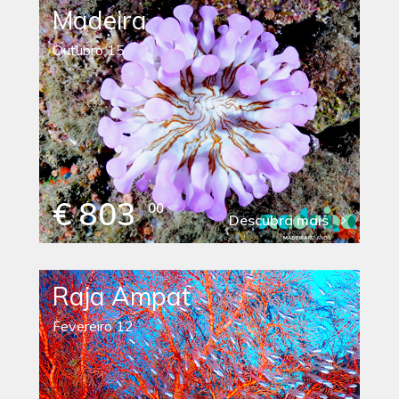
Madeira
Outubro 15
€ 803
00
Descubra mais
Raja Ampat
Fevereiro 12