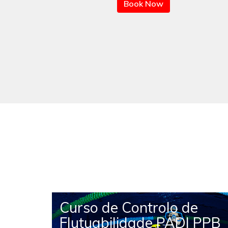
Book Now
I
Curso de Controlo de
er
Flutuabilidade PADI PPB