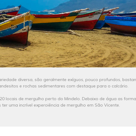
riedade diversa, são geralmente exíguos, pouco profundos, bastan
s, andesitos e rochas sedimentares com destaque para o calcário.
 20 locais de mergulho perto do Mindelo. Debaixo de água as forma
ter uma incrível experoiência de mergulho em São Vicente.