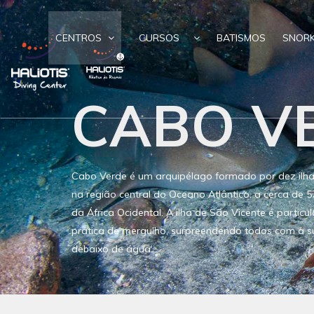
CENTROS
CURSOS
BATISMOS
SNORK
CABO V
Cabo Verde é um arquipélago formado por dez ilhas
na região central do Oceano Atlântico, a cerca de 
da África Ocidental. A ilha de São Vicente é partic
prática de mergulho, surpreendendo todos com a sua
debaixo de água.