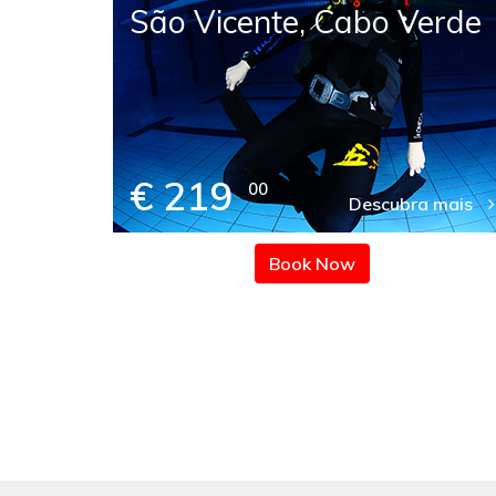
abo
São Vicente, Cabo Verde
€ 219
00
 mais
Descubra mais
Book Now