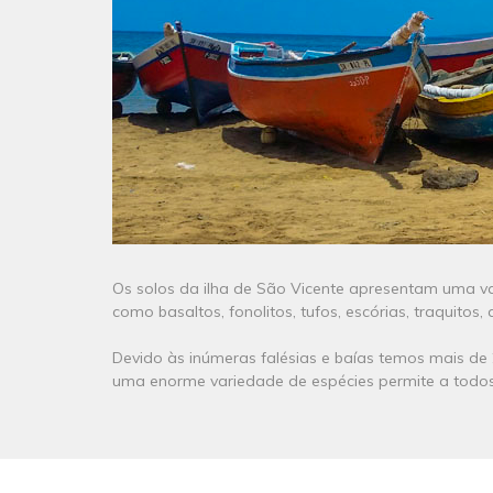
Os solos da ilha de São Vicente apresentam uma va
como basaltos, fonolitos, tufos, escórias, traquito
Devido às inúmeras falésias e baías temos mais de
uma enorme variedade de espécies permite a todos 