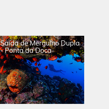
Saída de Mergulho Livre
Saíd
com Tartarugas
Ras