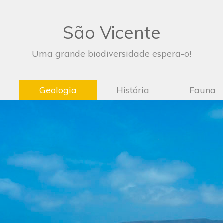
São Vicente
Uma grande biodiversidade espera-o!
Geologia
História
Fauna