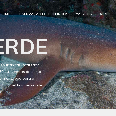
ELING
OBSERVAÇÃO DE GOLFINHOS
PASSEIOS DE BARCO
ERDE
 vulcânicas localizado
570 quilómetros da costa
ularmente boa para a
 incrível biodiversidade