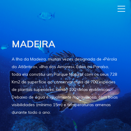
MADEIRA
A Ilha da Madeira, muitas vezes designada de «Pérola
do Atlântico», «Ilha dos Amores», Éden ou Paraíso,
toda ela constitui um Parque Natural com os seus 728
Km2 de superfície ao conservar mais de 700 espécies
de plantas superiores, sendo 100 delas endémicas.
Debaixo de água é igualmente maravilhosa, com boas
visibilidades (mínimo 15m) e temperaturas amenas
durante todo o ano.