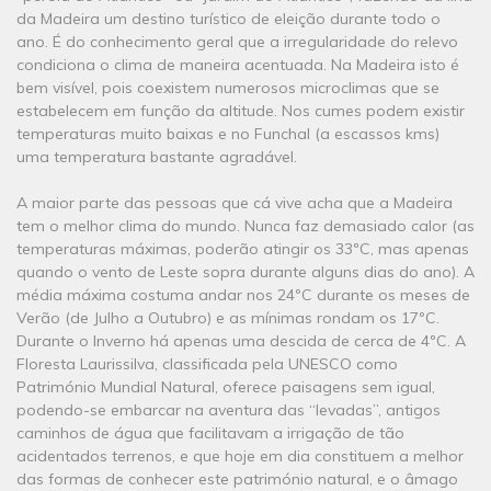
da Madeira um destino turístico de eleição durante todo o
ano. É do conhecimento geral que a irregularidade do relevo
condiciona o clima de maneira acentuada. Na Madeira isto é
bem visível, pois coexistem numerosos microclimas que se
estabelecem em função da altitude. Nos cumes podem existir
temperaturas muito baixas e no Funchal (a escassos kms)
uma temperatura bastante agradável.
A maior parte das pessoas que cá vive acha que a Madeira
tem o melhor clima do mundo. Nunca faz demasiado calor (as
temperaturas máximas, poderão atingir os 33ºC, mas apenas
quando o vento de Leste sopra durante alguns dias do ano). A
média máxima costuma andar nos 24ºC durante os meses de
Verão (de Julho a Outubro) e as mínimas rondam os 17ºC.
Durante o Inverno há apenas uma descida de cerca de 4ºC. A
Floresta Laurissilva, classificada pela UNESCO como
Património Mundial Natural, oferece paisagens sem igual,
podendo-se embarcar na aventura das “levadas”, antigos
caminhos de água que facilitavam a irrigação de tão
acidentados terrenos, e que hoje em dia constituem a melhor
das formas de conhecer este património natural, e o âmago