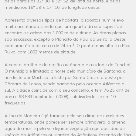
pelos paralelos 32º 38’ e 32º 52’ de latitude norte, e pelos
meridianos 16º 39’ e 17º 16’ de longitude oeste.
Apresenta diversos tipos de habitats, dispostos num relevo
muito acentuado, sendo que, um quarto da sua superfície
encontra-se acima dos 1.000 m de altitude. As áreas planas
são escassas, excepto o Planalto do Paul da Serra, a Oeste,
2
com uma área de cerca de 24 km
. O ponto mais alto é o Pico
Ruivo, com 1862 metros de altitude.
A capital da ilha e da região autónoma é a cidade do Funchal.
O município é limitado a norte pelo município de Santana, a
nordeste por Machico, a leste por Santa Cruz e a oeste por
Câmara de Lobos, sendo banhado pelo oceano Atlântico a
sul. A cidade coincide com o seu concelho, e tem 76,25 km² de
área e 98 583 habitantes (2008), subdividindo-se em 10
freguesias.
A Ilha da Madeira é já famosa pelo seu clima de excelentes
temperaturas, onde parece ser sempre primavera, a amena
água do mar, e pela verdejante vegetação,que apelidou de
«pérola do Atlântico» ou «jardim do Atlântico», fazendo da Ilha