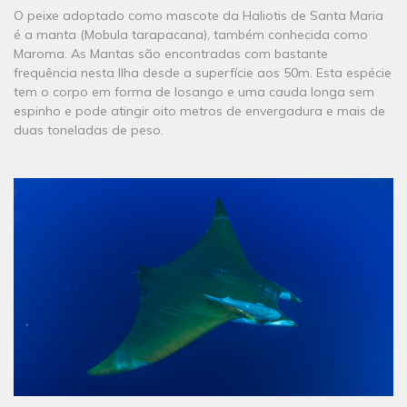
O peixe adoptado como mascote da Haliotis de Santa Maria
é a manta (Mobula tarapacana), também conhecida como
Maroma. As Mantas são encontradas com bastante
frequência nesta Ilha desde a superfície aos 50m. Esta espécie
tem o corpo em forma de losango e uma cauda longa sem
espinho e pode atingir oito metros de envergadura e mais de
duas toneladas de peso.