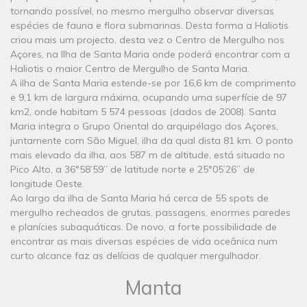
tornando possível, no mesmo mergulho observar diversas
espécies de fauna e flora submarinas. Desta forma a Haliotis
criou mais um projecto, desta vez o Centro de Mergulho nos
Açores, na Ilha de Santa Maria onde poderá encontrar com a
Haliotis o maior Centro de Mergulho de Santa Maria.
A ilha de Santa Maria estende-se por 16,6 km de comprimento
e 9,1 km de largura máxima, ocupando uma superfície de 97
km2, onde habitam 5 574 pessoas (dados de 2008). Santa
Maria integra o Grupo Oriental do arquipélago dos Açores,
juntamente com São Miguel, ilha da qual dista 81 km. O ponto
mais elevado da ilha, aos 587 m de altitude, está situado no
Pico Alto, a 36°58’59’’ de latitude norte e 25°05’26’’ de
longitude Oeste.
Ao largo da ilha de Santa Maria há cerca de 55 spots de
mergulho recheados de grutas, passagens, enormes paredes
e planícies subaquáticas. De novo, a forte possibilidade de
encontrar as mais diversas espécies de vida oceânica num
curto alcance faz as delícias de qualquer mergulhador.
Manta