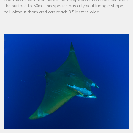
the surface to 50m. This species has a typical triangle shape,
tail without thorn and can reach 3.5 Meters wide.