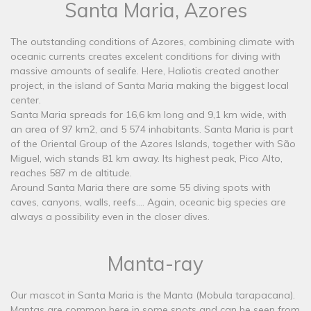
Santa Maria, Azores
The outstanding conditions of Azores, combining climate with
oceanic currents creates excelent conditions for diving with
massive amounts of sealife. Here, Haliotis created another
project, in the island of Santa Maria making the biggest local
center.
Santa Maria spreads for 16,6 km long and 9,1 km wide, with
an area of 97 km2, and 5 574 inhabitants. Santa Maria is part
of the Oriental Group of the Azores Islands, together with São
Miguel, wich stands 81 km away. Its highest peak, Pico Alto,
reaches 587 m de altitude.
Around Santa Maria there are some 55 diving spots with
caves, canyons, walls, reefs.... Again, oceanic big species are
always a possibility even in the closer dives.
Manta-ray
​Our mascot in Santa Maria is the Manta (Mobula tarapacana).
Mantas are common here in some spots and can be seen from