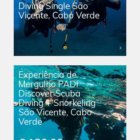
Diving Single São
Vicente, Cabo Verde
Experiência de
Mergulho PADI
Discover Scuba
Diving + Snorkeling
São Vicente, Cabo
Verde