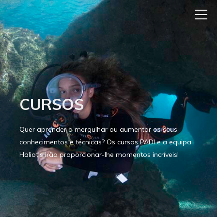
CURSOS
Quer aprender a mergulhar ou aumentar os seus
conhecimentos e técnicas? Os cursos PADI e a equipa
Haliotis irão proporcionar-lhe momentos incríveis!