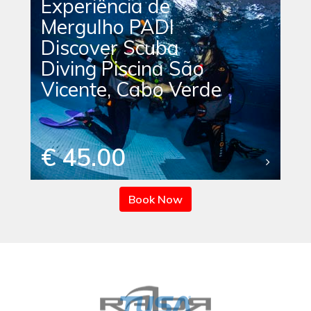
Experiência de
Mergulho PADI
Discover Scuba
Diving Piscina São
Vicente, Cabo Verde
€ 45.00
Book Now