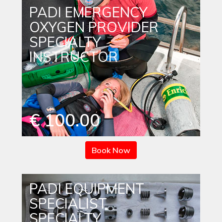
PADI EMERGENCY
OXYGEN PROVIDER
SPECIALTY
INSTRUCTOR
€ 100.00
Book Now
PADI EQUIPMENT
SPECIALIST
SPECIALTY