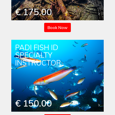
€ 175.00
Book Now
PADI FISH ID
SPECIALTY
INSTRUCTOR
€ 150.00