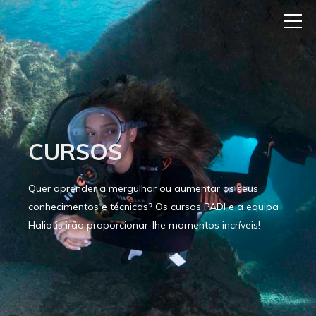
CURSOS
Quer aprender a mergulhar ou aumentar os seus
conhecimentos e técnicas? Os cursos PADI e a equipa
Haliotis irão proporcionar-lhe momentos incríveis!