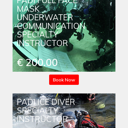
PADI FULL FACE
MASK
UNDERWATER
COMMUNICATION
SPECIALTY
INSTRUCTOR
€ 200.00
Book Now
PADI ICE DIVER
SPECIALTY
INSTRUCTOR