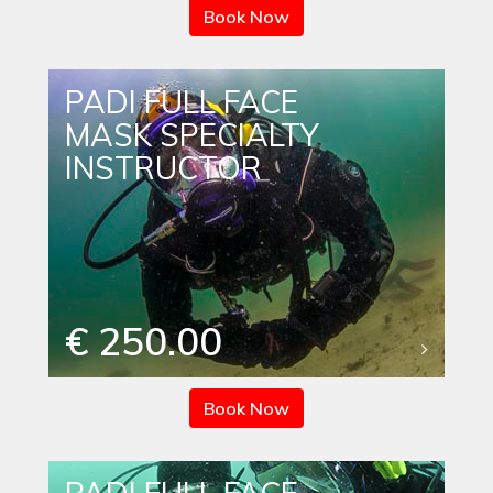
Book Now
PADI FULL FACE
MASK SPECIALTY
INSTRUCTOR
€ 250.00
Book Now