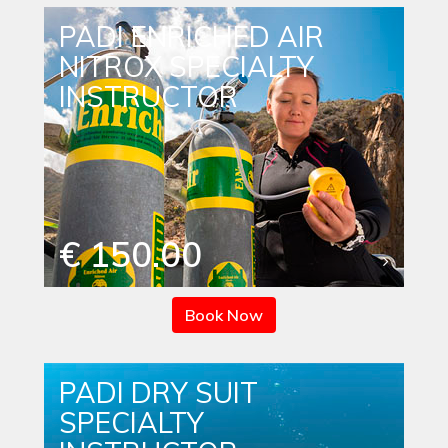
PADI ENRICHED AIR
NITROX SPECIALTY
INSTRUCTOR
€ 150.00
Book Now
PADI DRY SUIT
SPECIALTY