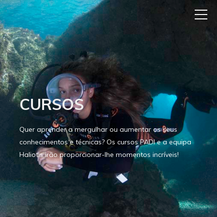
CURSOS
Quer aprender a mergulhar ou aumentar os seus
conhecimentos e técnicas? Os cursos PADI e a equipa
Haliotis irão proporcionar-lhe momentos incríveis!