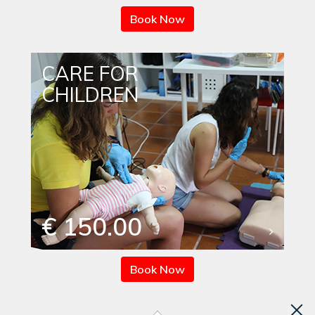
Book Now
CARE FOR
CHILDREN
€ 150.00
Book Now