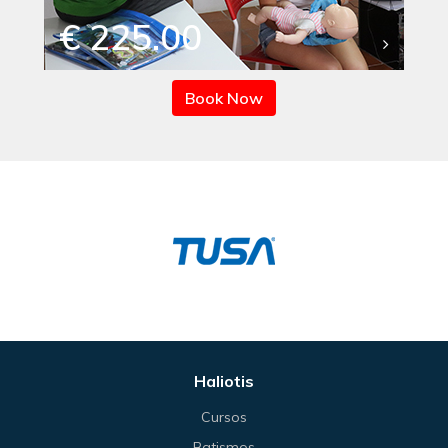
€ 225.00
Book Now
Haliotis
Cursos
Batismos