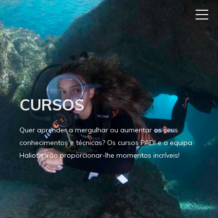
CURSOS
Quer aprender a mergulhar ou aumentar os seus
conhecimentos e técnicas? Os cursos PADI e a equipa
Haliotis irão proporcionar-lhe momentos incríveis!