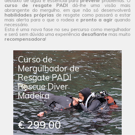
debaixo de água é essencial para
prevenir
problemas. O
curso de resgate PADI
dá-lhe uma visão mais
abrangente do mergulho, em que não só desenvolverá
habilidades próprias
de resgate como passará a estar
mais alerta para o que o rodeia e
pronto a agir
quando
necessário.
Esta é uma nova fase no seu percurso como mergulhador
e será sem dúvida uma experiência
desafiante
mas muito
recompensadora
!
Curso de
Mergulhador de
Resgate PADI
Rescue Diver
Madeira
€ 299.00