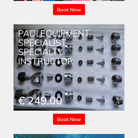
Book Now
PADI EQUIPMENT
SPECIALIST
SPECIALTY
INSTRUCTOR
€ 249.00
Book Now