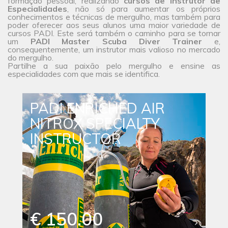
formação pessoal, realizando
cursos de Instrutor de
Especialidades
, não só para aumentar os próprios
conhecimentos e técnicas de mergulho, mas também para
poder oferecer aos seus alunos uma maior
variedade de
cursos
PADI. Este será também o caminho para se tornar
um
PADI Master Scuba Diver Trainer
e,
consequentemente, um instrutor mais valioso no mercado
do mergulho.
Partilhe a sua paixão pelo mergulho e ensine as
especialidades com que mais se identifica.
PADI ENRICHED AIR
NITROX SPECIALTY
INSTRUCTOR
€ 150.00