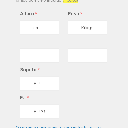
Equipamento incluído
(+€0.00)
Altura
*
Peso
*
Sapato
*
EU
*
O seguinte equipamento será incluído no seu