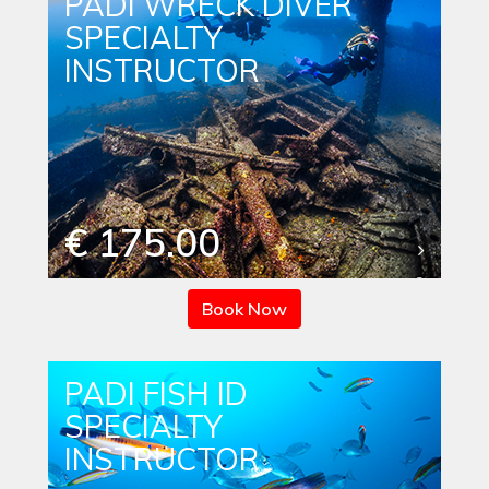
PADI WRECK DIVER
SPECIALTY
INSTRUCTOR
€ 175.00
Book Now
PADI FISH ID
SPECIALTY
INSTRUCTOR