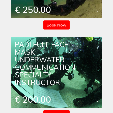
€ 250.00
Book Now
PADI FULL FACE
MASK
UNDERWATER
COMMUNICATION
SPECIALTY
INSTRUCTOR
€ 200.00