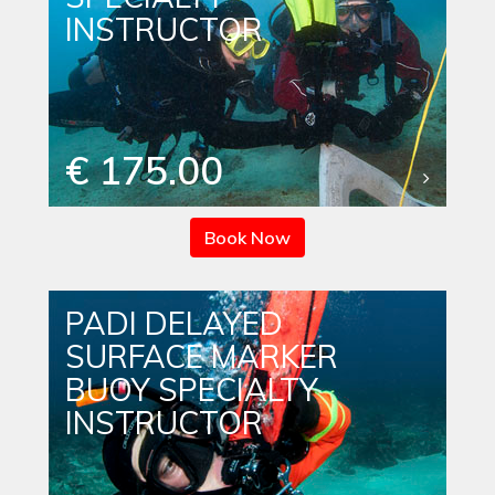
INSTRUCTOR
€ 175.00
Book Now
PADI DELAYED
SURFACE MARKER
BUOY SPECIALTY
INSTRUCTOR