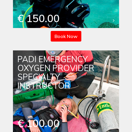
€ 150.00
Book Now
PADI EMERGENCY
OXYGEN PROVIDER
SPECIALTY
INSTRUCTOR
€ 100.00