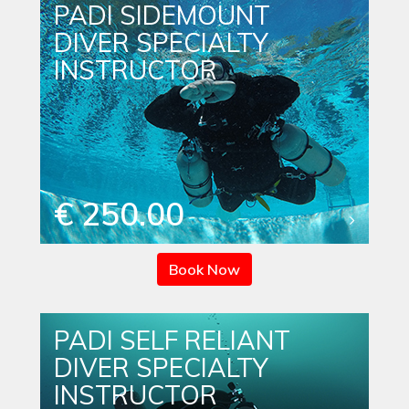
PADI SIDEMOUNT
DIVER SPECIALTY
INSTRUCTOR
€ 250.00
Book Now
PADI SELF RELIANT
DIVER SPECIALTY
INSTRUCTOR