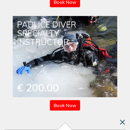
Book Now
PADI ICE DIVER
SPECIALTY
INSTRUCTOR
€ 200.00
Book Now