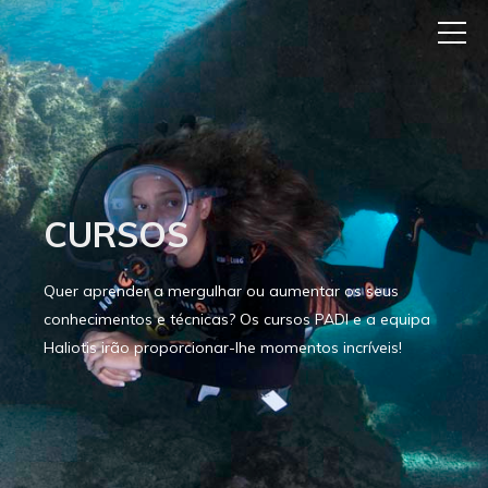
CURSOS
Quer aprender a mergulhar ou aumentar os seus
conhecimentos e técnicas? Os cursos PADI e a equipa
Haliotis irão proporcionar-lhe momentos incríveis!