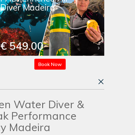
Diver Madeira
€ 549.00
Book Now
en Water Diver &
ak Performance
y Madeira