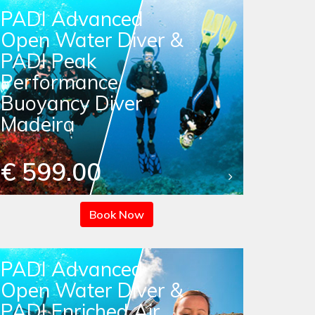
PADI Advanced
Open Water Diver &
PADI Peak
Performance
Buoyancy Diver
Madeira
€ 599.00
Book Now
PADI Advanced
Open Water Diver &
PADI Enriched Air