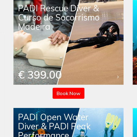
PADI Rescue Diver &
Curso de Socorrismo
Madeira
€ 399.00
Book Now
PADI Open Water
Diver & PADI Peak
Performance