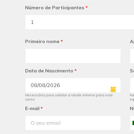
Número de Participantes
*
Primeiro nome
*
A
Data de Nascimento
*
S
Necessária para validar a idade mínima para este
Ne
curso
e
E-mail
*
N