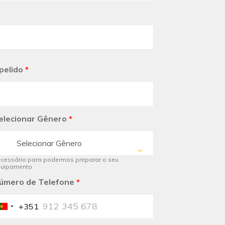
pelido
*
elecionar Gênero
*
Selecionar Gênero
cessário para podermos preparar o seu
quipamento
úmero de Telefone
*
+351
Portugal
+351