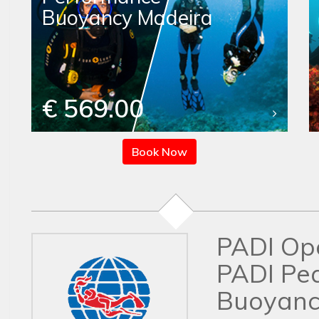
Buoyancy Madeira
€ 569.00
Book Now
PADI Op
PADI Pe
Buoyanc