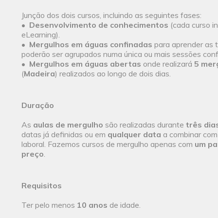
Junção dos dois cursos, incluindo as seguintes fases:
•
Desenvolvimento de conhecimentos
(cada curso i
eLearning).
•
Mergulhos em águas confinadas
para aprender as t
poderão ser agrupados numa única ou mais sessões confo
•
Mergulhos em águas abertas
onde realizará
5 mer
(
Madeira
) realizados ao longo de dois dias.
Duração
As
aulas de mergulho
são realizadas durante
três dia
datas já definidas ou em
qualquer data
a combinar com 
laboral. Fazemos cursos de mergulho apenas com
um pa
preço
.
Requisitos
Ter pelo menos
10 anos
de idade.