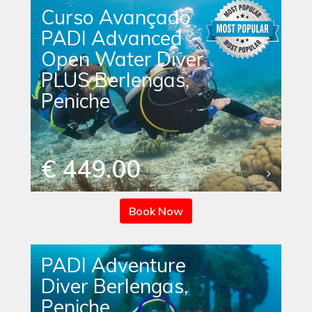
Curso Avançado
PADI Advanced
Open Water Diver
PLUS Berlengas,
Peniche
€ 449.00
Book Now
PADI Adventure
Diver Berlengas,
Peniche