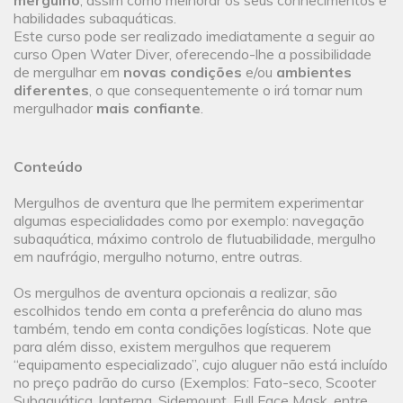
mergulho
, assim como melhorar os seus conhecimentos e
habilidades subaquáticas.
Este curso pode ser realizado imediatamente a seguir ao
curso Open Water Diver, oferecendo-lhe a possibilidade
de mergulhar em
novas condições
e/ou
ambientes
diferentes
, o que consequentemente o irá tornar num
mergulhador
mais confiante
.
Conteúdo
Mergulhos de aventura que lhe permitem experimentar
algumas especialidades como por exemplo: navegação
subaquática, máximo controlo de flutuabilidade, mergulho
em naufrágio, mergulho noturno, entre outras.
Os mergulhos de aventura opcionais a realizar, são
escolhidos tendo em conta a preferência do aluno mas
também, tendo em conta condições logísticas. Note que
para além disso, existem mergulhos que requerem
“equipamento especializado”, cujo aluguer não está incluído
no preço padrão do curso (Exemplos: Fato-seco, Scooter
Subaquática, lanterna, Sidemount, Full Face Mask, entre