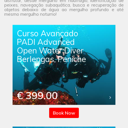
disfrutar, desde mergulho em naufrágio, identificação de
peixes, navegação subaquática, busca e recuperação de
objetos debaixo de água ao mergulho profundo e até
mesmo mergulho noturno!
Curso Avançado
PADI Advanced
Open Water Diver
Berlengas, Peniche
€ 399.00
Book Now