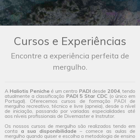
Cursos e Experiências
Encontre a experiência perfeita de
mergulho.
A
Haliotis Peniche
é um centro
PADI
desde
2004
, tendo
atualmente a classificação
PADI 5 Star CDC
(o único em
Portugal). Oferecemos cursos de formação PADI de
mergulho recreativo, técnico e livre (apneia), desde o nível
de iniciação, passando por variadas especialidades até
aos níveis profissionais de Divemaster e Instrutor.
Os nossos cursos de mergulho são realizados tendo em
conta
a sua disponibilidade
– comece as aulas de
mergulho quando quiser e escolha a metodologia de ensino