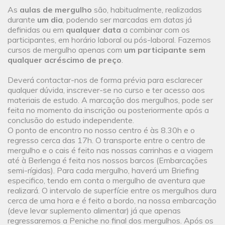
As
aulas de mergulho
são, habitualmente, realizadas
durante
um dia
, podendo ser marcadas em datas já
definidas ou em
qualquer data
a combinar com os
participantes, em horário laboral ou pós-laboral. Fazemos
cursos de mergulho apenas com
um participante sem
qualquer acréscimo de preço
.
Deverá contactar-nos de forma prévia para esclarecer
qualquer dúvida, inscrever-se no curso e ter acesso aos
materiais de estudo. A marcação dos mergulhos, pode ser
feita no momento da inscrição ou posteriormente após a
conclusão do estudo independente.
O ponto de encontro no nosso centro é às 8.30h e o
regresso cerca das 17h. O transporte entre o centro de
mergulho e o cais é feito nas nossas carrinhas e a viagem
até à Berlenga é feita nos nossos barcos (Embarcações
semi-rígidas). Para cada mergulho, haverá um Briefing
especifico, tendo em conta o mergulho de aventura que
realizará. O intervalo de superfície entre os mergulhos dura
cerca de uma hora e é feito a bordo, na nossa embarcação
(deve levar suplemento alimentar) já que apenas
regressaremos a Peniche no final dos mergulhos. Após os