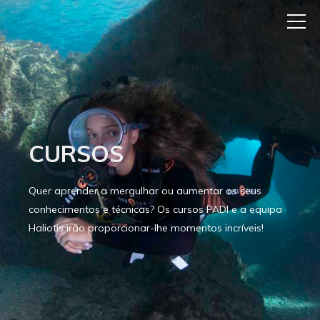
CURSOS
Quer aprender a mergulhar ou aumentar os seus
conhecimentos e técnicas? Os cursos PADI e a equipa
Haliotis irão proporcionar-lhe momentos incríveis!