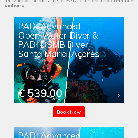
realizar dois ou mais cursos PADI, economizando
tempo
e
dinheiro
.
PADI Advanced
Open Water Diver &
PADI DSMB Diver
Santa Maria, Açores
€ 539.00
Book Now
PADI Advanced