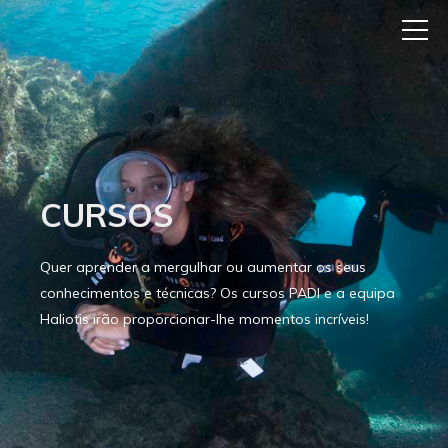
CURSOS
Quer aprender a mergulhar ou aumentar os seus
conhecimentos e técnicas? Os cursos PADI e a equipa
Haliotis irão proporcionar-lhe momentos incríveis!