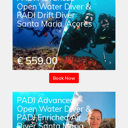
Open Water Diver &
PADI Drift Diver
Santa Maria, Açores
€ 559.00
Book Now
PADI Advanced
Open Water Diver &
PADI Enriched Air
Diver Santa Maria,