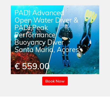
PADI Advanced
Open Water Diver &
PADI Peak
Performance
Buoyancy Diver
Santa Maria, Açores
€ 559.00
Book Now