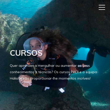
CURSOS
Quer aprender a mergulhar ou aumentar os seus
conhecimentos e técnicas? Os cursos PADI e a equipa
Haliotis irão proporcionar-lhe momentos incríveis!