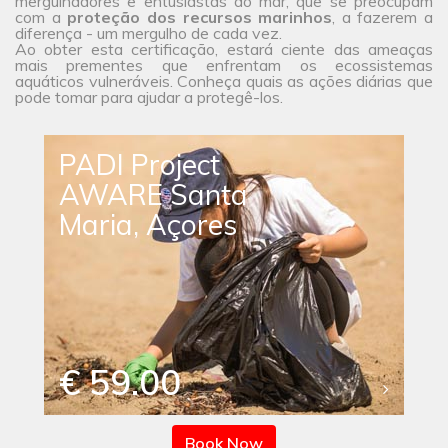
mergulhadores e entusiastas do mar, que se preocupam
com a
proteção dos recursos marinhos
, a fazerem a
diferença - um mergulho de cada vez.
Ao obter esta certificação, estará ciente das ameaças
mais prementes que enfrentam os ecossistemas
aquáticos vulneráveis. Conheça quais as ações diárias que
pode tomar para ajudar a protegê-los.
PADI Project
AWARE Santa
Maria, Açores
€ 59.00
Book Now