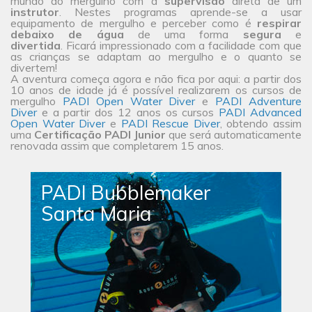
mundo do mergulho com a
supervisão
direta de um
instrutor
. Nestes programas aprende-se a usar
equipamento de mergulho e perceber como é
respirar
debaixo de água
de uma forma
segura
e
divertida
. Ficará impressionado com a facilidade com que
as crianças se adaptam ao mergulho e o quanto se
divertem!
A aventura começa agora e não fica por aqui: a partir dos
10 anos de idade já é possível realizarem os cursos de
mergulho
PADI Open Water Diver
e
PADI Adventure
Diver
e a partir dos 12 anos os cursos
PADI Advanced
Open Water Diver
e
PADI Rescue Diver
, obtendo assim
uma
Certificação PADI Junior
que será automaticamente
renovada assim que completarem 15 anos.
PADI Bubblemaker
Santa Maria