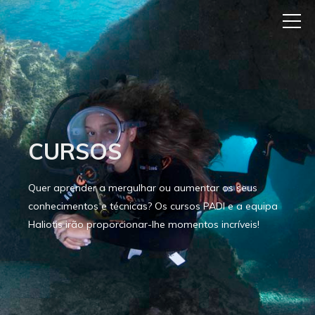
CURSOS
Quer aprender a mergulhar ou aumentar os seus
conhecimentos e técnicas? Os cursos PADI e a equipa
Haliotis irão proporcionar-lhe momentos incríveis!