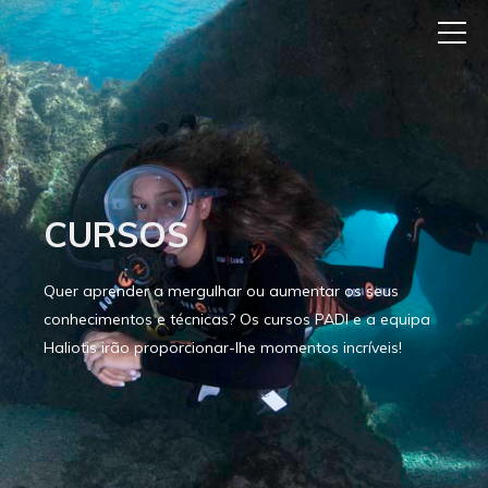
CURSOS
Quer aprender a mergulhar ou aumentar os seus
conhecimentos e técnicas? Os cursos PADI e a equipa
Haliotis irão proporcionar-lhe momentos incríveis!