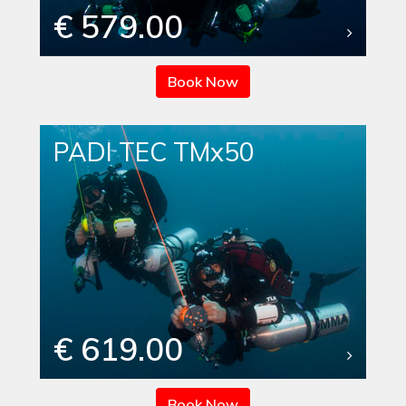
€ 579.00
Book Now
PADI TEC TMx50
€ 619.00
Book Now