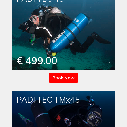
€ 499.00
Book Now
PADI TEC TMx45