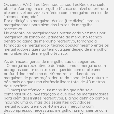
Os cursos PADI Tec Diver são cursos TecRec de circuito
aberto. Abrangem o mergulho técnico de nível de entrada
até um nível por vezes referido como mergulho técnico de
"alcance alargado".
Por definição, o mergulho técnico (tec diving) leva os
mergulhadores para além dos limites do mergulho
recreativo.
No entanto, os mergulhadores optam cada vez mais por
mergulhar utilizando equipamento de mergulho técnico
dentro da gama de mergulho recreativo, tornando a
formação de mergulhador técnico popular mesmo entre os
mergulhadores que não têm qualquer desejo de mergulhar
em ambientes de mergulho técnico.
As definições gerais de mergulho são as seguintes:
- O mergulho recreativo é definido como o mergulho sem
paragens com ar ou nitrox enriquecido com ar até uma
profundidade máxima de 40 metros, ou durante os
mergulhos de penetração, dentro da zona de luz natural e
não mais do que uma distância linear total de 40 metros
da superfície.
- O mergulho técnico é um mergulho que não seja
comercial ou de investigação e que leve os mergulhadores
para além dos limites recreativos. É ainda definido como e
incluindo uma ou mais das seguintes actividades:
mergulho para além dos 40 metros, mergulho com
descompressão necessária, mergulho num ambiente com