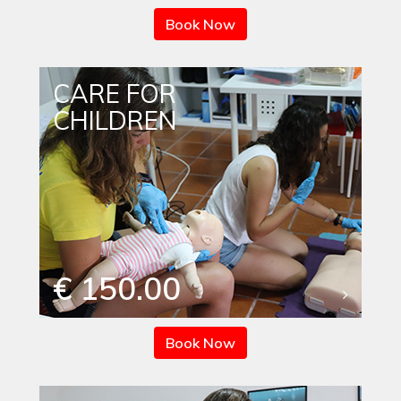
Book Now
CARE FOR
CHILDREN
€ 150.00
Book Now