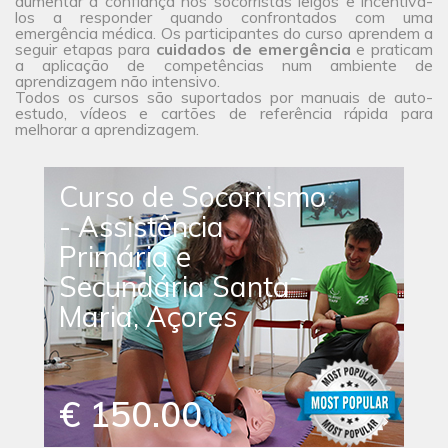
aumentar a confiança nos socorristas leigos e incentivá-
los a responder quando confrontados com uma
emergência médica. Os participantes do curso aprendem a
seguir etapas para
cuidados de emergência
e praticam
a aplicação de competências num ambiente de
aprendizagem não intensivo.
Todos os cursos são suportados por manuais de auto-
estudo, vídeos e cartões de referência rápida para
melhorar a aprendizagem.
Curso de Socorrismo
- Assistência
Primária e
Secundária Santa
Maria, Açores
€ 150.00