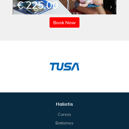
€ 225.00
Book Now
Haliotis
Cursos
Batismos