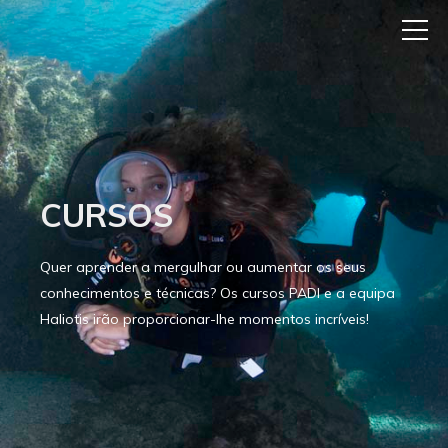
CURSOS
Quer aprender a mergulhar ou aumentar os seus
conhecimentos e técnicas? Os cursos PADI e a equipa
Haliotis irão proporcionar-lhe momentos incríveis!