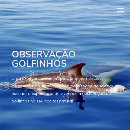
OBSERVAÇÃO
GOLFINHOS
Uma experiência que proporciona momentos
inesquecíveis e de rara beleza para todos aqueles que
buscam a experiência de vivenciar a observação de
golfinhos no seu habitat natural!